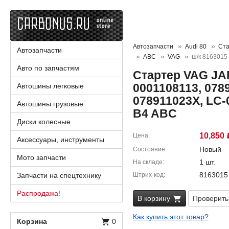
Автозапчасти
Audi 80
Ста
Автозапчасти
ABC
VAG
ш/к 8163015
Авто по запчастям
Стартер VAG JA
0001108113, 078
Автошины легковые
078911023X, LC-
Автошины грузовые
B4 ABC
Диски колесные
10,850
Цена
Аксессуары, инструменты
Новый
Состояние
Мото запчасти
1 шт.
На складе
8163015
Запчасти на спецтехнику
Штрих-код
Распродажа!
В корзину
Проверить
Как купить этот товар?
Корзина
0