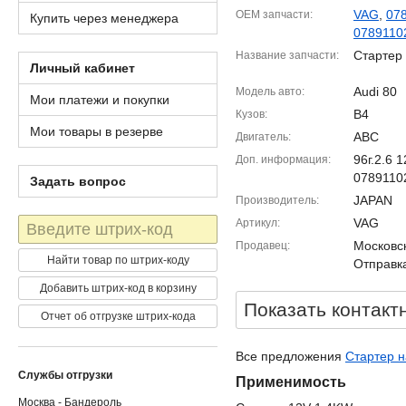
VAG
,
07
OEM запчасти
Купить через менеджера
0789110
Стартер
Название запчасти
Личный кабинет
Audi 80
Модель авто
Мои платежи и покупки
B4
Кузов
Мои товары в резерве
ABC
Двигатель
96г.2.6
Доп. информация
0789110
Задать вопрос
JAPAN
Производитель
Штрих-
VAG
Артикул
код
Московск
Продавец
Найти товар по штрих-коду
Отправка
Добавить штрих-код в корзину
Показать контакт
Отчет об отгрузке штрих-кода
Все предложения
Стартер н
Службы отгрузки
Применимость
Москва - Бандероль