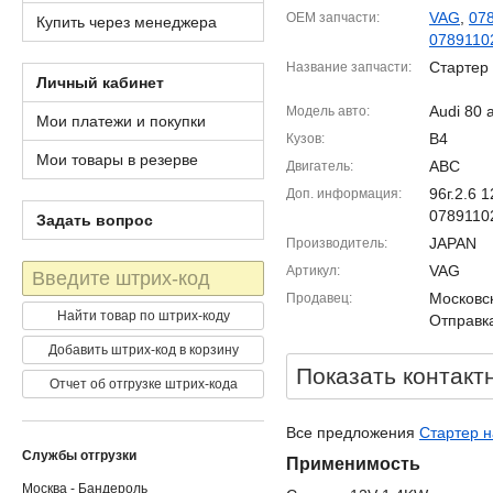
VAG
,
07
OEM запчасти
Купить через менеджера
0789110
Стартер
Название запчасти
Личный кабинет
Audi 80 
Модель авто
Мои платежи и покупки
B4
Кузов
Мои товары в резерве
ABC
Двигатель
96г.2.6
Доп. информация
0789110
Задать вопрос
JAPAN
Производитель
Штрих-
VAG
Артикул
код
Московск
Продавец
Найти товар по штрих-коду
Отправка
Добавить штрих-код в корзину
Показать контакт
Отчет об отгрузке штрих-кода
Все предложения
Стартер н
Службы отгрузки
Применимость
Москва - Бандероль