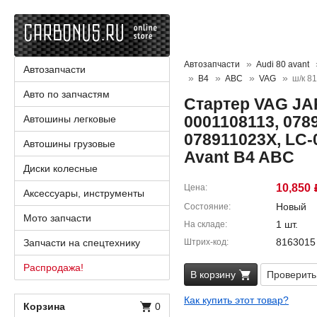
Автозапчасти
Audi 80 avant
Автозапчасти
B4
ABC
VAG
ш/к 8
Авто по запчастям
Стартер VAG JA
0001108113, 078
Автошины легковые
078911023X, LC-
Автошины грузовые
Avant B4 ABC
Диски колесные
10,850
Цена
Аксессуары, инструменты
Новый
Состояние
Мото запчасти
1 шт.
На складе
8163015
Запчасти на спецтехнику
Штрих-код
Распродажа!
В корзину
Проверить
Как купить этот товар?
Корзина
0