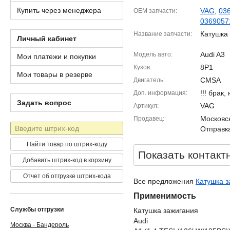
Купить через менеджера
VAG
,
03
OEM запчасти
0369057
Катушка
Название запчасти
Личный кабинет
Audi A3
Модель авто
Мои платежи и покупки
8P1
Кузов
Мои товары в резерве
CMSA
Двигатель
!!! брак
Доп. информация
Задать вопрос
VAG
Артикул
Московск
Продавец
Штрих-
Отправка
код
Найти товар по штрих-коду
Показать контакт
Добавить штрих-код в корзину
Отчет об отгрузке штрих-кода
Все предложения
Катушка з
Применимость
Службы отгрузки
Катушка зажигания
Audi
Москва - Бандероль