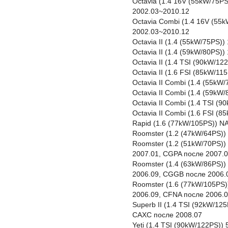
Octavia (1.4 16V (55kW/75P
2002.03~2010.12
Octavia Combi (1.4 16V (55
2002.03~2010.12
Octavia II (1.4 (55kW/75PS)
Octavia II (1.4 (59kW/80PS
Octavia II (1.4 TSI (90kW/1
Octavia II (1.6 FSI (85kW/1
Octavia II Combi (1.4 (55kW
Octavia II Combi (1.4 (59k
Octavia II Combi (1.4 TSI (
Octavia II Combi (1.6 FSI (
Rapid (1.6 (77kW/105PS)) N
Roomster (1.2 (47kW/64PS))
Roomster (1.2 (51kW/70PS))
2007.01, CGPA после 2007.
Roomster (1.4 (63kW/86PS)
2006.09, CGGB после 2006.
Roomster (1.6 (77kW/105PS)
2006.09, CFNA после 2006.
Superb II (1.4 TSI (92kW/1
CAXC после 2008.07
Yeti (1.4 TSI (90kW/122PS))