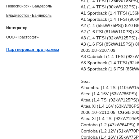
A1 (1.4 TFSI (136kW/185PS)
Новосибирск - Бандероль
A1 (1.4 TFSI (90kW/122PS))
A1 Sportback (1.4 TFSI (13
Владивосток - Бандероль
A1 Sportback (1.4 TFSI (90
A2 (1.4 (55kW/75PS)) 8Z0 B
Интегратор
A2 (1.6 FSI (81kW/110PS)) 
ООО «Трастсофт»
A3 (1.4 TFSI (92kW/125PS)
A3 (1.6 FSI (85kW/115PS)) 
Партнерская программа
2003.08~2007.09
A3 Cabriolet (1.4 TFSI (92
A3 Sportback (1.4 TFSI (92
A3 Sportback (1.6 FSI (85k
Seat
Alhambra (1.4 TSI (110kW/1
Altea (1.4 16V (63kW/86PS
Altea (1.4 TSI (92kW/125PS
Altea Xl (1.4 16V (63kW/86
2006.10~2010.05, CGGB 200
Altea Xl (1.4 TSI (92kW/12
Cordoba (1.2 (47kW/64PS))
Cordoba (1.2 12V (51kW/70P
Cordoba (1.4 16V (55kW/75P