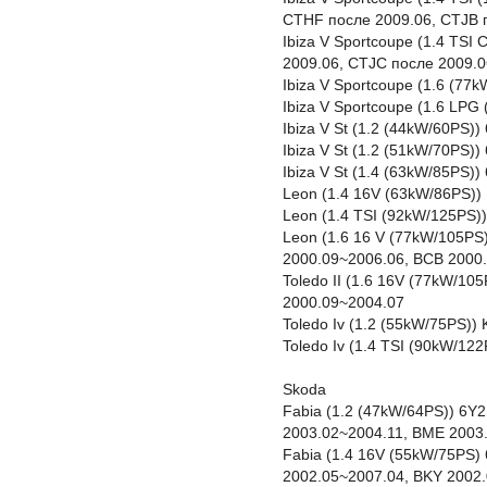
CTHF после 2009.06, CTJB 
Ibiza V Sportcoupe (1.4 TS
2009.06, CTJC после 2009.0
Ibiza V Sportcoupe (1.6 (77
Ibiza V Sportcoupe (1.6 LP
Ibiza V St (1.2 (44kW/60PS)
Ibiza V St (1.2 (51kW/70PS)
Ibiza V St (1.4 (63kW/85PS)
Leon (1.4 16V (63kW/86PS)
Leon (1.4 TSI (92kW/125PS)
Leon (1.6 16 V (77kW/105PS
2000.09~2006.06, BCB 2000
Toledo II (1.6 16V (77kW/1
2000.09~2004.07
Toledo Iv (1.2 (55kW/75PS)
Toledo Iv (1.4 TSI (90kW/1
Skoda
Fabia (1.2 (47kW/64PS)) 6Y
2003.02~2004.11, BME 2003
Fabia (1.4 16V (55kW/75PS) 
2002.05~2007.04, BKY 2002.