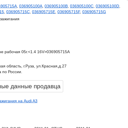
6905715A
,
036905100A
,
036905100B
,
036905100C
,
036905100D
,
15
,
036905715C
,
036905715E
,
036905715F
,
036905715G
 зажигания
, не рабочая 05г.<1.4 16V>036905715A
ая область, г.Руза, ул.Красная,д.27
 по России.
ные данные продавцa
ажигания на Audi A3