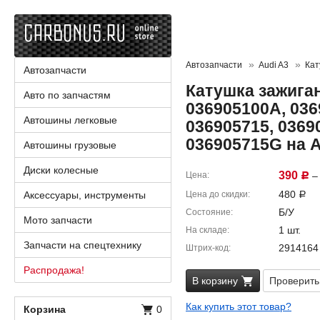
Автозапчасти
Audi A3
Кат
Автозапчасти
Катушка зажига
Авто по запчастям
036905100A, 036
Автошины легковые
036905715, 0369
036905715G на 
Автошины грузовые
Диски колесные
390
Цена
– 
Р
480
Аксессуары, инструменты
Цена до скидки
Р
Б/У
Состояние
Мото запчасти
1 шт.
На складе
Запчасти на спецтехнику
2914164
Штрих-код
Распродажа!
В корзину
Проверить
Как купить этот товар?
Корзина
0