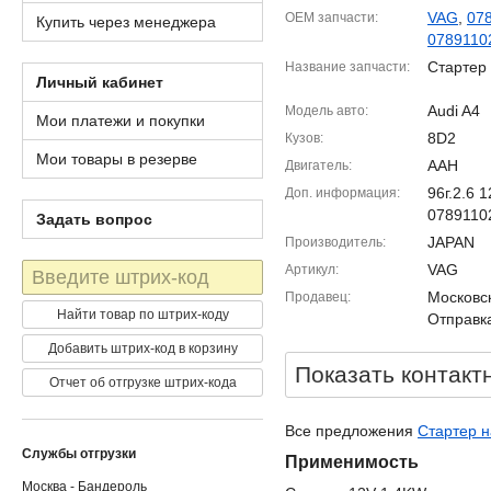
VAG
,
07
OEM запчасти
Купить через менеджера
0789110
Стартер
Название запчасти
Личный кабинет
Audi A4
Модель авто
Мои платежи и покупки
8D2
Кузов
Мои товары в резерве
AAH
Двигатель
96г.2.6
Доп. информация
0789110
Задать вопрос
JAPAN
Производитель
Штрих-
VAG
Артикул
код
Московск
Продавец
Найти товар по штрих-коду
Отправка
Добавить штрих-код в корзину
Показать контакт
Отчет об отгрузке штрих-кода
Все предложения
Стартер н
Службы отгрузки
Применимость
Москва - Бандероль