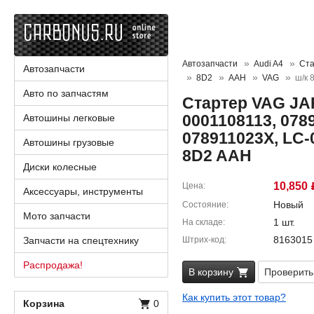
Автозапчасти
Audi A4
Ста
Автозапчасти
8D2
AAH
VAG
ш/к 
Авто по запчастям
Стартер VAG JA
0001108113, 078
Автошины легковые
078911023X, LC-
Автошины грузовые
8D2 AAH
Диски колесные
10,850
Цена
Аксессуары, инструменты
Новый
Состояние
Мото запчасти
1 шт.
На складе
8163015
Запчасти на спецтехнику
Штрих-код
Распродажа!
В корзину
Проверить
Как купить этот товар?
Корзина
0