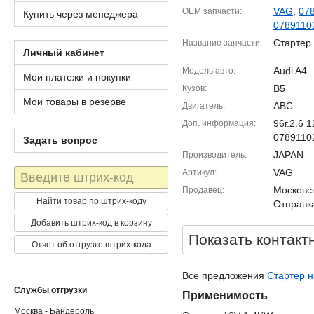
VAG
,
07
OEM запчасти
Купить через менеджера
0789110
Стартер
Название запчасти
Личный кабинет
Audi A4
Модель авто
Мои платежи и покупки
B5
Кузов
Мои товары в резерве
ABC
Двигатель
96г.2.6
Доп. информация
0789110
Задать вопрос
JAPAN
Производитель
Штрих-
VAG
Артикул
код
Московск
Продавец
Найти товар по штрих-коду
Отправка
Добавить штрих-код в корзину
Показать контакт
Отчет об отгрузке штрих-кода
Все предложения
Стартер н
Службы отгрузки
Применимость
Москва - Бандероль