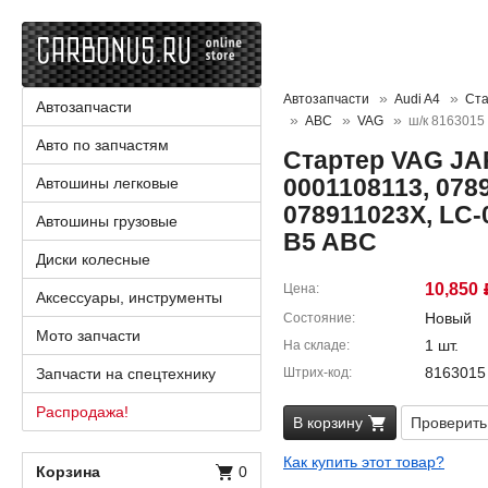
Автозапчасти
Audi A4
Ста
Автозапчасти
ABC
VAG
ш/к 8163015
Авто по запчастям
Стартер VAG JA
0001108113, 078
Автошины легковые
078911023X, LC-
Автошины грузовые
B5 ABC
Диски колесные
10,850
Цена
Аксессуары, инструменты
Новый
Состояние
Мото запчасти
1 шт.
На складе
8163015
Запчасти на спецтехнику
Штрих-код
Распродажа!
В корзину
Проверить
Как купить этот товар?
Корзина
0