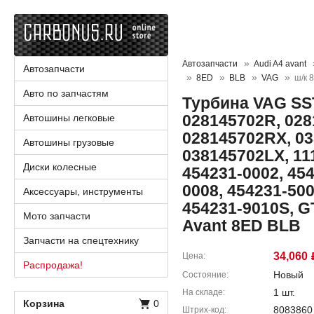
Автозапчасти
Audi A4 avant
Автозапчасти
8ED
BLB
VAG
ш/к 
Авто по запчастям
Турбина VAG SST
028145702R, 028
Автошины легковые
028145702RX, 03
Автошины грузовые
038145702LX, 11
Диски колесные
454231-0002, 454
0008, 454231-50
Аксессуары, инструменты
454231-9010S, G
Мото запчасти
Avant 8ED BLB
Запчасти на спецтехнику
34,060
Цена
Распродажа!
Новый
Состояние
1 шт.
На складе
Корзина
0
8083860
Штрих-код