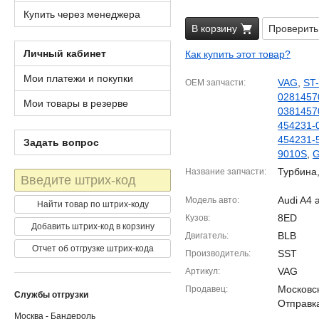
Купить через менеджера
В корзину
Проверить
Личный кабинет
Как купить этот товар?
Мои платежи и покупки
VAG
,
ST
OEM запчасти
0281457
Мои товары в резерве
0381457
454231-
454231-
Задать вопрос
9010S
,
G
Турбина
Название запчасти
Штрих-
код
Audi A4 
Модель авто
Найти товар по штрих-коду
8ED
Кузов
Добавить штрих-код в корзину
BLB
Двигатель
Отчет об отгрузке штрих-кода
SST
Производитель
VAG
Артикул
Московск
Продавец
Службы отгрузки
Отправка
Москва - Бандероль