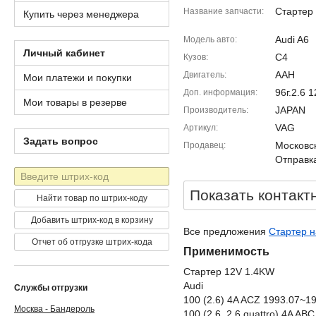
Стартер
Название запчасти
Купить через менеджера
Audi A6
Модель авто
Личный кабинет
C4
Кузов
AAH
Двигатель
Мои платежи и покупки
96г.2.6
Доп. информация
Мои товары в резерве
JAPAN
Производитель
VAG
Артикул
Задать вопрос
Московск
Продавец
Отправка
Штрих-
код
Показать контакт
Найти товар по штрих-коду
Добавить штрих-код в корзину
Все предложения
Стартер н
Отчет об отгрузке штрих-кода
Применимость
Стартер 12V 1.4KW
Audi
Службы отгрузки
100 (2.6) 4A ACZ 1993.07~1
Москва - Бандероль
100 (2.6, 2.6 quattro) 4A A