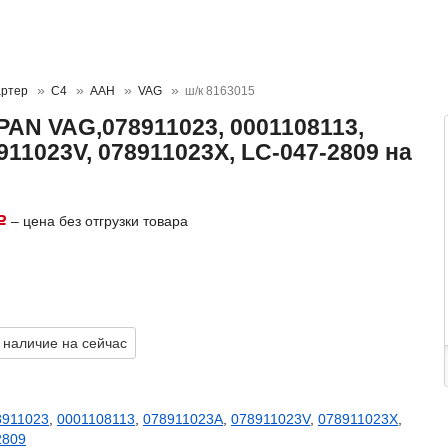
ртер
C4
AAH
VAG
ш/к 8163015
PAN VAG,078911023, 0001108113,
911023V, 078911023X, LC-047-2809 на
– цена без отгрузки товара
Р
 наличие на сейчас
8911023
,
0001108113
,
078911023A
,
078911023V
,
078911023X
,
2809