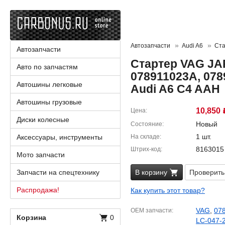
Автозапчасти
Audi A6
Ста
Автозапчасти
Стартер VAG JA
Авто по запчастям
078911023A, 078
Автошины легковые
Audi A6 C4 AAH
Автошины грузовые
10,850
Цена
Диски колесные
Новый
Состояние
1 шт.
Аксессуары, инструменты
На складе
8163015
Штрих-код
Мото запчасти
Запчасти на спецтехнику
В корзину
Проверить
Распродажа!
Как купить этот товар?
VAG
,
07
OEM запчасти
Корзина
0
LC-047-