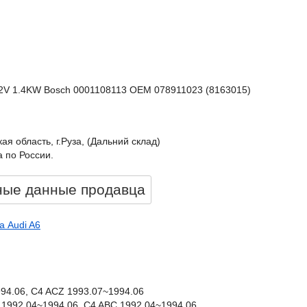
 12V 1.4KW Bosch 0001108113 OEM 078911023 (8163015)
ая область, г.Руза, (Дальний склад)
 по России.
ные данные продавцa
а Audi A6
994.06, C4 ACZ 1993.07~1994.06
BC 1992.04~1994.06, C4 ABC 1992.04~1994.06