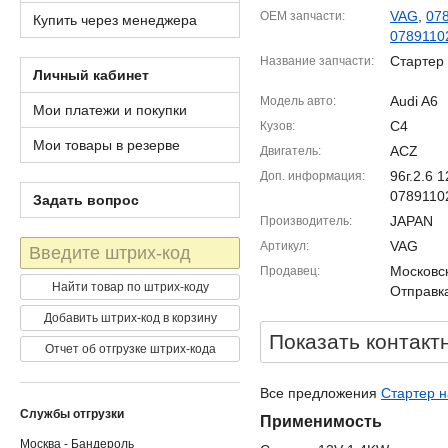
VAG
,
07
OEM запчасти
Купить через менеджера
0789110
Стартер
Название запчасти
Личный кабинет
Audi A6
Модель авто
Мои платежи и покупки
C4
Кузов
Мои товары в резерве
ACZ
Двигатель
96г.2.6
Доп. информация
0789110
Задать вопрос
JAPAN
Производитель
Штрих-
VAG
Артикул
код
Московск
Продавец
Найти товар по штрих-коду
Отправка
Добавить штрих-код в корзину
Показать контакт
Отчет об отгрузке штрих-кода
Все предложения
Стартер н
Службы отгрузки
Применимость
Москва - Бандероль