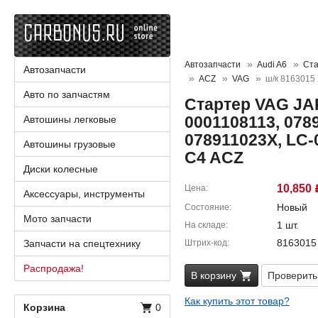
Автозапчасти
Audi A6
Ста
Автозапчасти
ACZ
VAG
ш/к 8163015
Авто по запчастям
Стартер VAG JA
0001108113, 078
Автошины легковые
078911023X, LC-
Автошины грузовые
C4 ACZ
Диски колесные
10,850
Цена
Аксессуары, инструменты
Новый
Состояние
Мото запчасти
1 шт.
На складе
8163015
Запчасти на спецтехнику
Штрих-код
Распродажа!
В корзину
Проверить
Как купить этот товар?
Корзина
0