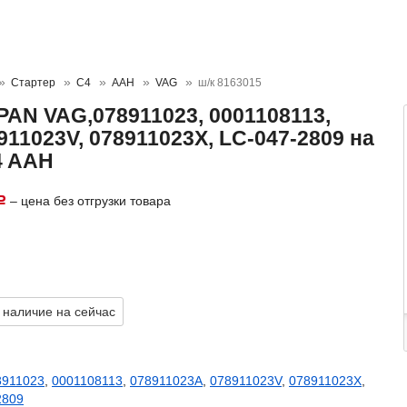
Стартер
C4
AAH
VAG
ш/к 8163015
PAN VAG,078911023, 0001108113,
911023V, 078911023X, LC-047-2809 на
4 AAH
– цена без отгрузки товара
Р
 наличие на сейчас
8911023
,
0001108113
,
078911023A
,
078911023V
,
078911023X
,
2809