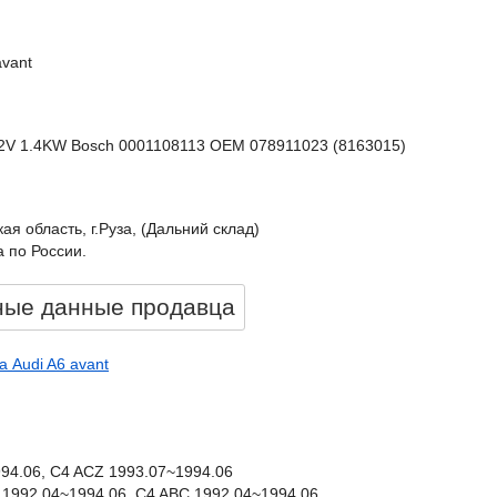
avant
 12V 1.4KW Bosch 0001108113 OEM 078911023 (8163015)
ая область, г.Руза, (Дальний склад)
 по России.
ные данные продавцa
а Audi A6 avant
994.06, C4 ACZ 1993.07~1994.06
BC 1992.04~1994.06, C4 ABC 1992.04~1994.06