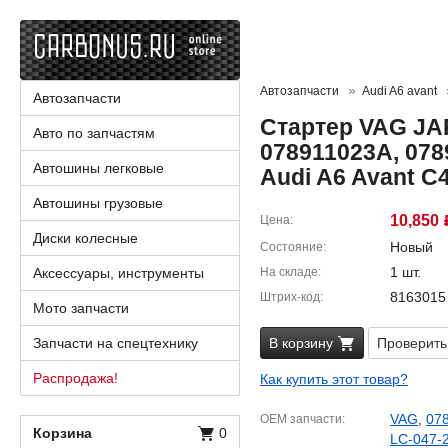
Автозапчасти
Audi A6 avant
Автозапчасти
Стартер VAG JA
Авто по запчастям
078911023A, 078
Автошины легковые
Audi A6 Avant C
Автошины грузовые
10,850
Цена
Диски колесные
Новый
Состояние
1 шт.
Аксессуары, инструменты
На складе
8163015
Штрих-код
Мото запчасти
Запчасти на спецтехнику
В корзину
Проверить
Распродажа!
Как купить этот товар?
VAG
,
07
OEM запчасти
Корзина
0
LC-047-