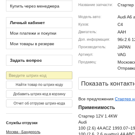
Стартер
Название запчасти
Купить через менеджера
Audi A6 
Модель авто
Личный кабинет
C4
Кузов
AAH
Двигатель
Мои платежи и покупки
96г.2.6
Доп. информация
Мои товары в резерве
JAPAN
Производитель
VAG
Артикул
Задать вопрос
Московск
Продавец
Отправка
Штрих-
код
Показать контакт
Найти товар по штрих-коду
Добавить штрих-код в корзину
Все предложения
Стартер н
Отчет об отгрузке штрих-кода
Применимость
Стартер 12V 1.4KW
Audi
Службы отгрузки
100 (2.6) 4A ACZ 1993.07~1
Москва - Бандероль
100 (2.6, 2.6 quattro) 4A A