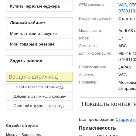
VAG
,
07
OEM запчасти
Купить через менеджера
0789110
Стартер
Название запчасти
Личный кабинет
Audi A6 
Модель авто
Мои платежи и покупки
C4
Кузов
Мои товары в резерве
ABC
Двигатель
96г.2.6
Доп. информация
0789110
Задать вопрос
JAPAN
Производитель
Штрих-
VAG
Артикул
код
Московск
Продавец
Найти товар по штрих-коду
Отправка
Добавить штрих-код в корзину
Показать контакт
Отчет об отгрузке штрих-кода
Все предложения
Стартер н
Службы отгрузки
Применимость
Москва - Бандероль