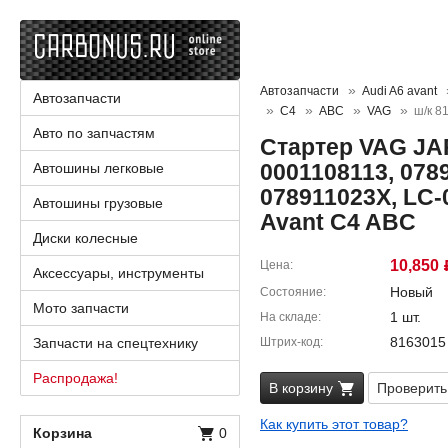
Автозапчасти
Audi A6 avant
Автозапчасти
C4
ABC
VAG
ш/к 8
Авто по запчастям
Стартер VAG JA
0001108113, 078
Автошины легковые
078911023X, LC-
Автошины грузовые
Avant C4 ABC
Диски колесные
10,850
Цена
Аксессуары, инструменты
Новый
Состояние
Мото запчасти
1 шт.
На складе
8163015
Запчасти на спецтехнику
Штрих-код
Распродажа!
В корзину
Проверить
Как купить этот товар?
Корзина
0