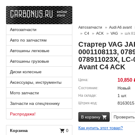
Автозапчасти
Audi A6 avant
Автозапчасти
C4
ACK
VAG
ш/к 8
Авто по запчастям
Стартер VAG JA
0001108113, 078
Автошины легковые
078911023X, LC-
Автошины грузовые
Avant C4 ACK
Диски колесные
10,850
Цена
Аксессуары, инструменты
Новый
Состояние
Мото запчасти
1 шт.
На складе
8163015
Запчасти на спецтехнику
Штрих-код
Распродажа!
В корзину
Проверить
Как купить этот товар?
Корзина
0