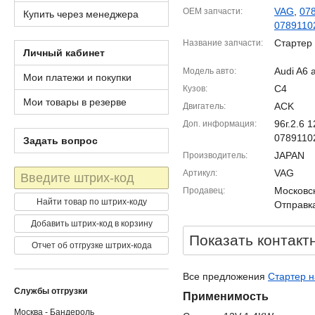
VAG
,
07
OEM запчасти
Купить через менеджера
0789110
Стартер
Название запчасти
Личный кабинет
Audi A6 
Модель авто
Мои платежи и покупки
C4
Кузов
Мои товары в резерве
ACK
Двигатель
96г.2.6
Доп. информация
0789110
Задать вопрос
JAPAN
Производитель
Штрих-
VAG
Артикул
код
Московск
Продавец
Найти товар по штрих-коду
Отправка
Добавить штрих-код в корзину
Показать контакт
Отчет об отгрузке штрих-кода
Все предложения
Стартер н
Службы отгрузки
Применимость
Москва - Бандероль