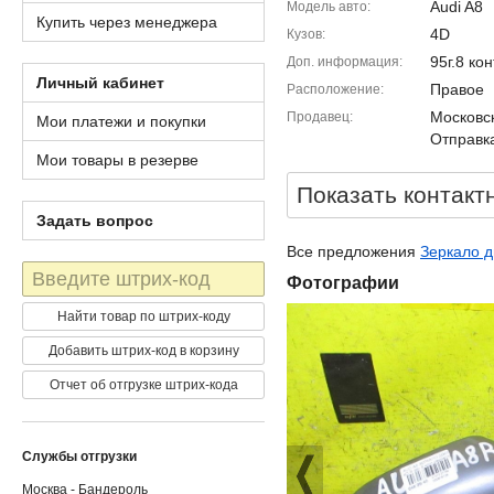
Audi A8
Модель авто
Купить через менеджера
4D
Кузов
95г.8 ко
Доп. информация
Личный кабинет
Правое
Расположение
Московск
Продавец
Мои платежи и покупки
Отправка
Мои товары в резерве
Показать контакт
Задать вопрос
Все предложения
Зеркало д
Штрих-
Фотографии
код
Найти товар по штрих-коду
Добавить штрих-код в корзину
Отчет об отгрузке штрих-кода
Службы отгрузки
Москва - Бандероль