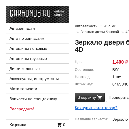
Автозапчасти
Audi A8
Автозапчасти
Зеркало двери боковой
4
Авто по запчастям
Зеркало двери б
4D
Автошины легковые
Автошины грузовые
1,400
Цена
Р
Диски колесные
Б/У
Состояние
1 шт.
На складе
Аксессуары, инструменты
6469940
Штрих-код
Мото запчасти
В корзину
Проверить
Запчасти на спецтехнику
Как купить этот товар?
Распродажа!
Зеркало 
Название запчасти
Корзина
0