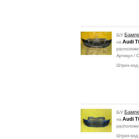
Бамп
Б/У
Audi T
на
располож
Артикул /
Штрих-код
Бамп
Б/У
Audi T
на
располож
Штрих-код