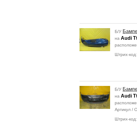
Бамп
Б/У
Audi T
на
располож
Штрих-код
Бамп
Б/У
Audi T
на
располож
Артикул /
Штрих-код