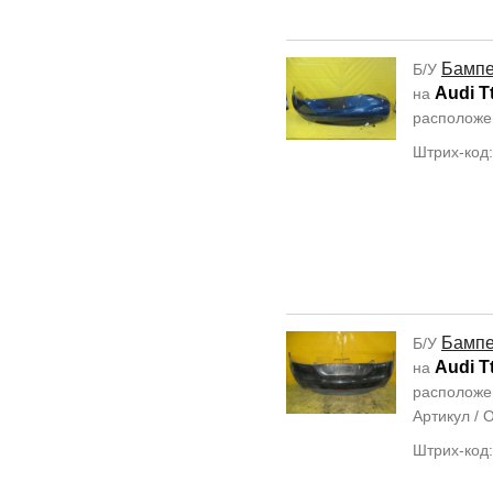
Бамп
Б/У
Audi T
на
располож
Штрих-код
Бамп
Б/У
Audi T
на
располож
Артикул /
Штрих-код