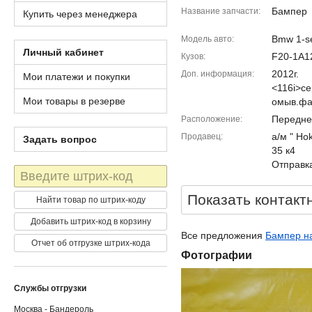
Бампер
Название запчасти
Купить через менеджера
Bmw 1-se
Модель авто
Личный кабинет
F20-1A1
Кузов
2012г.
Доп. информация
Мои платежи и покупки
<116i>с
Мои товары в резерве
омыв.ф
Передне
Расположение
а/м " Ho
Продавец
Задать вопрос
35 к4
Отправка
Штрих-
код
Показать контакт
Найти товар по штрих-коду
Добавить штрих-код в корзину
Все предложения
Бампер на
Отчет об отгрузке штрих-кода
Фотографии
Службы отгрузки
Москва - Бандероль