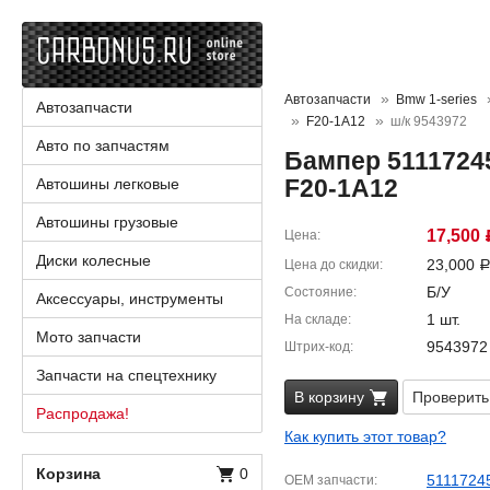
Автозапчасти
Bmw 1-series
Автозапчасти
F20-1A12
ш/к 9543972
Авто по запчастям
Бампер 51117245
F20-1A12
Автошины легковые
Автошины грузовые
17,500
Цена
Диски колесные
23,000
Цена до скидки
Б/У
Состояние
Аксессуары, инструменты
1 шт.
На складе
Мото запчасти
9543972
Штрих-код
Запчасти на спецтехнику
В корзину
Проверить
Распродажа!
Как купить этот товар?
Корзина
0
5111724
OEM запчасти