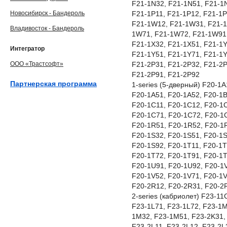
F21-1N32, F21-1N51, F21-1
Новосибирск - Бандероль
F21-1P11, F21-1P12, F21-1P
F21-1W12, F21-1W31, F21-1
Владивосток - Бандероль
1W71, F21-1W72, F21-1W91,
F21-1X32, F21-1X51, F21-1Y
Интегратор
F21-1Y51, F21-1Y71, F21-1Y
ООО «Трастсофт»
F21-2P31, F21-2P32, F21-2P
F21-2P91, F21-2P92
Партнерская программа
1-series (5-дверный) F20-1
F20-1A51, F20-1A52, F20-1B
F20-1C11, F20-1C12, F20-1
F20-1C71, F20-1C72, F20-1
F20-1R51, F20-1R52, F20-1R
F20-1S32, F20-1S51, F20-1S
F20-1S92, F20-1T11, F20-1T
F20-1T72, F20-1T91, F20-1T
F20-1U91, F20-1U92, F20-1V
F20-1V52, F20-1V71, F20-1V
F20-2R12, F20-2R31, F20-2
2-series (кабриолет) F23-1
F23-1L71, F23-1L72, F23-1
1M32, F23-1M51, F23-2K31,
F23-2L11, F23-2L12, F23-2L