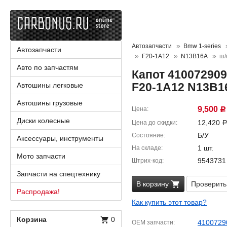
Автозапчасти
Bmw 1-series
Автозапчасти
F20-1A12
N13B16A
ш/
Авто по запчастям
Капот 410072909
F20-1A12 N13B1
Автошины легковые
Автошины грузовые
9,500
Цена
Р
Диски колесные
12,420
Цена до скидки
Б/У
Состояние
Аксессуары, инструменты
1 шт.
На складе
Мото запчасти
9543731
Штрих-код
Запчасти на спецтехнику
В корзину
Проверить
Распродажа!
Как купить этот товар?
Корзина
0
4100729
OEM запчасти