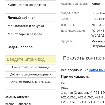
Капот
Название запчасти
Купить через менеджера
Bmw 1-se
Модель авто
Личный кабинет
F20-1A1
Кузов
N13B16
Двигатель
Мои платежи и покупки
2012г.<
Доп. информация
Мои товары в резерве
WBA1A12
Московск
Продавец
Отправка
Задать вопрос
Показать контакт
Штрих-
код
Найти товар по штрих-коду
Все предложения
Капот на 
Добавить штрих-код в корзину
Применимость
Отчет об отгрузке штрих-кода
Капот
Bmw
1-series (3-дверный) F21-1
Службы отгрузки
F21-1D51, F21-1D52, F21-1E
F21-1E51, F21-1E71, F21-1E
Москва - Бандероль