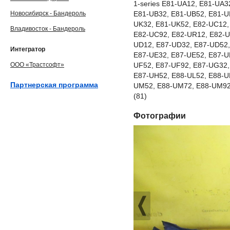
1-series E81-UA12, E81-UA3
Новосибирск - Бандероль
E81-UB32, E81-UB52, E81-U
UK32, E81-UK52, E82-UC12,
Владивосток - Бандероль
E82-UC92, E82-UR12, E82-U
UD12, E87-UD32, E87-UD52,
Интегратор
E87-UE32, E87-UE52, E87-U
ООО «Трастсофт»
UF52, E87-UF92, E87-UG32,
E87-UH52, E88-UL52, E88-U
Партнерская программа
UM52, E88-UM72, E88-UM92
(81)
Фотографии