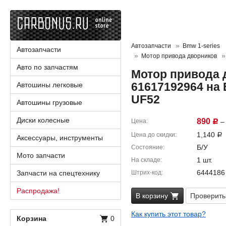
Автозапчасти
Bmw 1-series
Автозапчасти
Мотор привода дворников
Авто по запчастям
Мотор привода 
61617192964 на 
Автошины легковые
UF52
Автошины грузовые
Диски колесные
890
Цена
– 
Р
1,140
Цена до скидки
Р
Аксессуары, инструменты
Б/У
Состояние
Мото запчасти
1 шт.
На складе
6444186
Запчасти на спецтехнику
Штрих-код
Распродажа!
В корзину
Проверить
Как купить этот товар?
Корзина
0