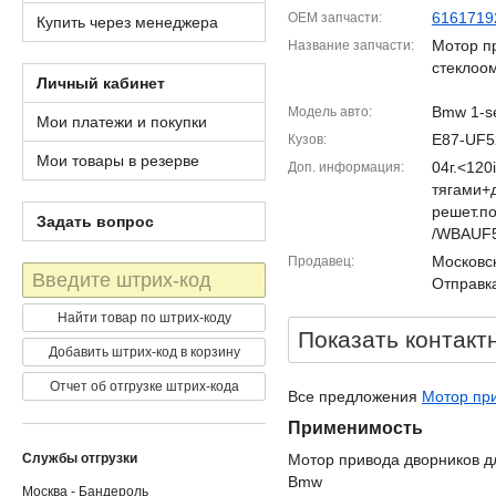
6161719
OEM запчасти
Купить через менеджера
Мотор п
Название запчасти
стеклоо
Личный кабинет
Bmw 1-se
Модель авто
Мои платежи и покупки
E87-UF5
Кузов
Мои товары в резерве
04г.<120
Доп. информация
тягами+
решет.по
Задать вопрос
/WBAUF
Московск
Продавец
Штрих-
Отправка
код
Найти товар по штрих-коду
Показать контакт
Добавить штрих-код в корзину
Отчет об отгрузке штрих-кода
Все предложения
Мотор при
Применимость
Службы отгрузки
Мотор привода дворников д
Bmw
Москва - Бандероль