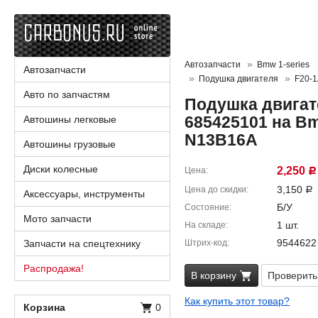
Автозапчасти
Bmw 1-series
Автозапчасти
Подушка двигателя
F20-
Авто по запчастям
Подушка двигат
685425101 на Bm
Автошины легковые
N13B16A
Автошины грузовые
Диски колесные
2,250
Цена
Р
3,150
Цена до скидки
Р
Аксессуары, инструменты
Б/У
Состояние
Мото запчасти
1 шт.
На складе
9544622
Запчасти на спецтехнику
Штрих-код
Распродажа!
В корзину
Проверить
Как купить этот товар?
Корзина
0