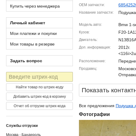
6854252
OEM запчасти
Купить через менеджера
Подушка
Название запчасти
Личный кабинет
Bmw 1-se
Модель авто
F20-1A1
Кузов
Мои платежи и покупки
N13B16
Двигатель
Мои товары в резерве
2012г.
Доп. информация
<116i>2
Задать вопрос
Передне
Расположение
Московск
Продавец
Штрих-
Отправка
код
Найти товар по штрих-коду
Показать контакт
Добавить штрих-код в корзину
Все предложения
Подушка д
Отчет об отгрузке штрих-кода
Фотографии
Службы отгрузки
Москва - Бандероль