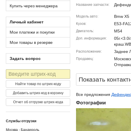
Дефенде
Название запчасти
Купить через менеджера
Bmw X5
Модель авто
Личный кабинет
E53-FA1
Кузов
M54
Двигатель
Мои платежи и покупки
05г.<3.0
Доп. информация
Мои товары в резерве
краш.W
Заднее 
Расположение
Задать вопрос
Московск
Продавец
Отправка
Штрих-
код
Показать контакт
Найти товар по штрих-коду
Добавить штрих-код в корзину
Все предложения
Дефендер
Отчет об отгрузке штрих-кода
Фотографии
Службы отгрузки
Москва - Бандероль