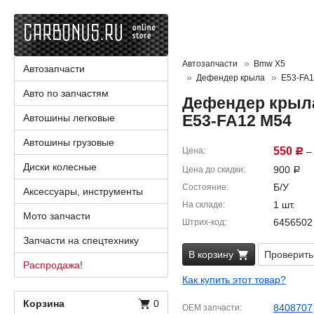
Автозапчасти
Bmw X5
Автозапчасти
Дефендер крыла
E53-FA
Авто по запчастям
Дефендер крыла
E53-FA12 M54
Автошины легковые
Автошины грузовые
550
Цена
– 
Р
Диски колесные
900
Цена до скидки
Р
Б/У
Состояние
Аксессуары, инструменты
1 шт.
На складе
Мото запчасти
6456502
Штрих-код
Запчасти на спецтехнику
В корзину
Проверить
Распродажа!
Как купить этот товар?
Корзина
0
8408707
OEM запчасти