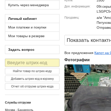
J300
Кузов
Купить через менеджера
09г.сер
Доп. информация
LSGPC54
а/м "Amor
Продавец
Личный кабинет
Петухова
Мои платежи и покупки
Отправка
Мои товары в резерве
Показать контакт
Задать вопрос
Все предложения
Капот на 
Фотографии
Штрих-
код
Найти товар по штрих-коду
Добавить штрих-код в корзину
Отчет об отгрузке штрих-кода
Службы отгрузки
Москва - Бандероль