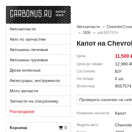
Автозапчасти
Chevrolet Cruz
Автозапчасти
J300
ш/к 8557574
Авто по запчастям
Капот на Chevrol
Автошины легковые
11,500
Цена
Автошины грузовые
12,980
Цена до скидки
Диски колесные
Б/У
Состояние
0 шт.
На складе
Аксессуары, инструменты
8557574
Штрих-код
Мото запчасти
Проверить наличие на сей
Запчасти на спецтехнику
Распродажа!
Капот
Название запчасти
Chevrole
Модель авто
Корзина
0