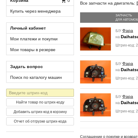
Корзина
0
Все запчасти на двигатель:
Купить через менеджера
ЗАПЧАСТЬ
ДЛЯ АВТОМО
Личный кабинет
Фара
Б/У
Daihatsu
на
Мои платежи и покупки
Штрих-код: 
Мои товары в резерве
Фара
Б/У
Задать вопрос
Daihatsu
на
Поиск по каталогу машин
Штрих-код: 
Штрих-
Фара
Б/У
код
Найти товар по штрих-коду
Daihatsu
на
Штрих-код: 
Добавить штрих-код в корзину
Отчет об отгрузке штрих-кода
Соглашение о покупке и возврат