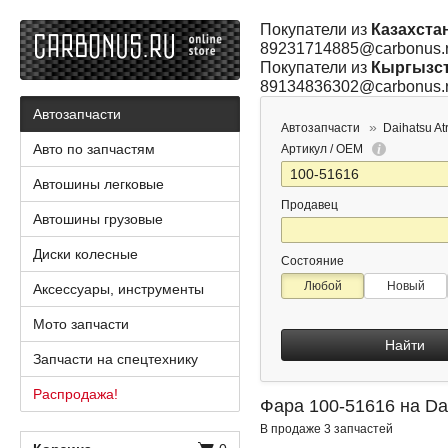
Покупатели из
Казахста
89231714885@carbonus.
Покупатели из
Кыргызс
89134836302@carbonus.
Автозапчасти
Автозапчасти
Daihatsu At
Авто по запчастям
Артикул / OEM
Автошины легковые
Продавец
Автошины грузовые
Диски колесные
Состояние
Любой
Новый
Аксессуары, инструменты
Мото запчасти
Найти
Запчасти на спецтехнику
Распродажа!
Фара 100-51616 на Dai
В продаже 3 запчастей