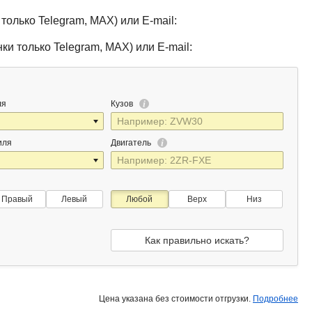
только Telegram, MAX) или E-mail:
ки только Telegram, MAX) или E-mail:
ля
Кузов
иля
Двигатель
Правый
Левый
Любой
Верх
Низ
Как правильно искать?
Цена указана без стоимости отгрузки.
Подробнее