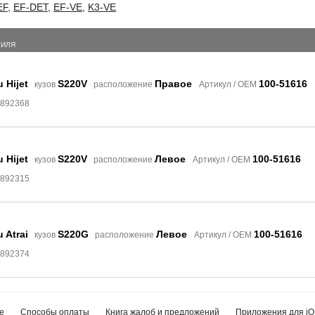
EF
,
EF-DET
,
EF-VE
,
K3-VE
БИЛЯ
 Hijet
S220V
Правое
100-51616
кузов
расположение
Артикул / OEM
2892368
 Hijet
S220V
Левое
100-51616
кузов
расположение
Артикул / OEM
2892315
 Atrai
S220G
Левое
100-51616
кузов
расположение
Артикул / OEM
2892374
е
Способы оплаты
Книга жалоб и предложений
Приложения для iO