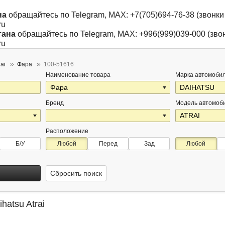
на
обращайтесь по Telegram, MAX: +7(705)694-76-38 (звонки 
ru
тана
обращайтесь по Telegram, MAX: +996(999)039-000 (звон
ru
rai
Фара
100-51616
Наименование товара
Марка автомоби
Бренд
Модель автомоб
Расположение
Б/У
Любой
Перед
Зад
Любой
Сбросить поиск
hatsu Atrai