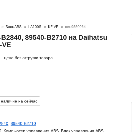
Блок ABS
LA100S
KF-VE
ш/к 9550064
B2840, 89540-B2710 на Daihatsu
-VE
– цена без отгрузки товара
 наличие на сейчас
2840
,
89540-B2710
S, Компьютер управления ABS ,Блок управления ABS