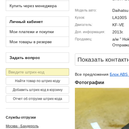
Купить через менеджера
Daihats
Модель авто
LA100S
Кузов
Личный кабинет
KF-VE
Двигатель
Мои платежи и покупки
2013г.
Доп. информация
а/м " Ho
Продавец
Мои товары в резерве
Отправка
Задать вопрос
Показать контакт
Штрих-
Все предложения
Блок ABS 
код
Найти товар по штрих-коду
Фотографии
Добавить штрих-код в корзину
Отчет об отгрузке штрих-кода
Службы отгрузки
Москва - Бандероль