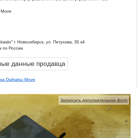
u Move
kkaido" г. Новосибирск, ул. Петухова, 35 к4
 по России.
ные данные продавцa
на Daihatsu Move
Запросить дополнительное фото