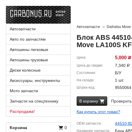
Автозапчасти
Daihatsu Move
Автозапчасти
Блок ABS 44510-
Авто по запчастям
Move LA100S KF
Автошины легковые
5,000
Цена
Р
Автошины грузовые
7,340
Цена до скидки
Р
Диски колесные
Б/У
Состояние
1 шт.
Аксессуары, инструменты
На складе
9550064
Штрих-код
Мото запчасти
Запчасти на спецтехнику
В корзину
Проверить
Распродажа!
Как купить этот товар?
44510-B
OEM запчасти
Корзина
0
Блок AB
Название запчасти