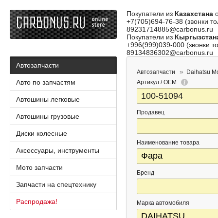
Покупатели из
Казахстана
о
+7(705)694-76-38 (звонки то
89231714885@carbonus.ru
Покупатели из
Кыргызстан
+996(999)039-000 (звонки то
89134836302@carbonus.ru
Автозапчасти
Автозапчасти
Daihatsu M
Авто по запчастям
Артикул / OEM
Автошины легковые
Продавец
Автошины грузовые
Диски колесные
Наименование товара
Аксессуары, инструменты
Мото запчасти
Бренд
Запчасти на спецтехнику
Распродажа!
Марка автомобиля