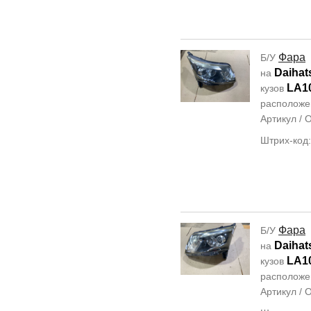
Фара
Б/У
Daihat
на
LA1
кузов
располож
Артикул /
Штрих-код
Фара
Б/У
Daihat
на
LA1
кузов
располож
Артикул /