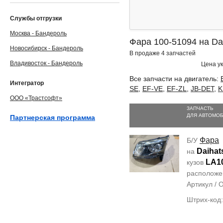
Службы отгрузки
Москва - Бандероль
Фара 100-51094 на Da
Новосибирск - Бандероль
В продаже 4 запчастей
Владивосток - Бандероль
Цена ук
Все запчасти на двигатель:
Интегратор
SE
,
EF-VE
,
EF-ZL
,
JB-DET
,
K
ООО «Трастсофт»
ЗАПЧАСТЬ
ДЛЯ АВТОМО
Партнерская программа
Фара
Б/У
Daihat
на
LA1
кузов
располож
Артикул /
Штрих-код