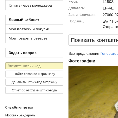
L150S
Кузов
Купить через менеджера
EF-VE
Двигатель
27060-9
Доп. информация
Личный кабинет
а/м " Ho
Продавец
Отправка
Мои платежи и покупки
Мои товары в резерве
Показать контакт
Задать вопрос
Все предложения
Генератор
Фотографии
Штрих-
код
Найти товар по штрих-коду
Добавить штрих-код в корзину
Отчет об отгрузке штрих-кода
Службы отгрузки
Москва - Бандероль