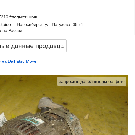
7210 #подмят шкив
kkaido" г. Новосибирск, ул. Петухова, 35 к4
 по России.
ные данные продавцa
 на Daihatsu Move
Запросить дополнительное фото