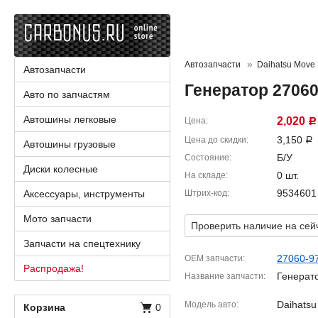
Автозапчасти
Daihatsu Move
Автозапчасти
Генератор 27060
Авто по запчастям
Автошины легковые
2,020
Цена
Р
3,150
Цена до скидки
Р
Автошины грузовые
Б/У
Состояние
Диски колесные
0 шт.
На складе
9534601
Аксессуары, инструменты
Штрих-код
Мото запчасти
Проверить наличие на сей
Запчасти на спецтехнику
27060-9
OEM запчасти
Распродажа!
Генерат
Название запчасти
Daihats
Модель авто
Корзина
0