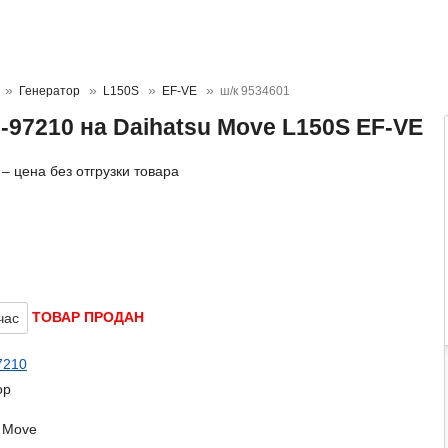
Генератор
L150S
EF-VE
ш/к 9534601
-97210 на Daihatsu Move L150S EF-VE
– цена без отгрузки товара
ТОВАР ПРОДАН
час
7210
ор
u Move