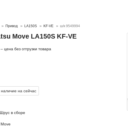
Привод
LA150S
KF-VE
ш/к 9549994
atsu Move LA150S KF-VE
– цена без отгрузки товара
 наличие на сейчас
 Шрус в сборе
u Move