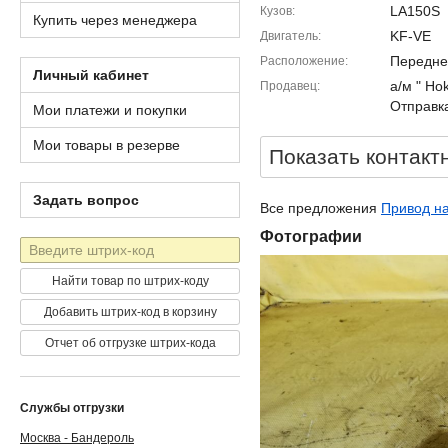
LA150S
Кузов
Купить через менеджера
KF-VE
Двигатель
Передне
Расположение
Личный кабинет
а/м " Ho
Продавец
Отправка
Мои платежи и покупки
Мои товары в резерве
Показать контакт
Задать вопрос
Все предложения
Привод на
Фотографии
Штрих-
код
Найти товар по штрих-коду
Добавить штрих-код в корзину
Отчет об отгрузке штрих-кода
Службы отгрузки
Москва - Бандероль