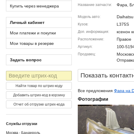
Фара, Б
Название запчасти
Купить через менеджера
Daihatsu
Модель авто
Личный кабинет
L375S
Кузов
ксенон 
Доп. информация
Мои платежи и покупки
Правое
Расположение
Мои товары в резерве
100-519
Артикул
Московск
Продавец
Задать вопрос
Отправка
Штрих-
Показать контакт
код
Найти товар по штрих-коду
Все предложения
Фара на D
Добавить штрих-код в корзину
Фотографии
Отчет об отгрузке штрих-кода
Службы отгрузки
Москва - Бандероль