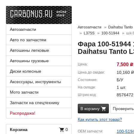
Автозапчасти
Daihatsu Tanto
Автозапчасти
L375S
100-51944
ш/к 
Авто по запчастям
Фара 100-51944 
Daihatsu Tanto 
Автошины легковые
Автошины грузовые
7,500
Цена
Р
Диски колесные
10,160
Цена до скидки
Б/У
Состояние
Аксессуары, инструменты
1 шт.
На складе
Мото запчасти
8576472
Штрих-код
Запчасти на спецтехнику
В корзину
Проверить
Распродажа!
Как купить этот товар?
Корзина
0
100-519
OEM запчасти