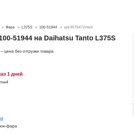
Фара
L375S
100-51944
ш/к 8576472mw4
100-51944 на Daihatsu Tanto L375S
– цена без отгрузки товара
Р
каз 1 дней
2mw4
44
лок-фара