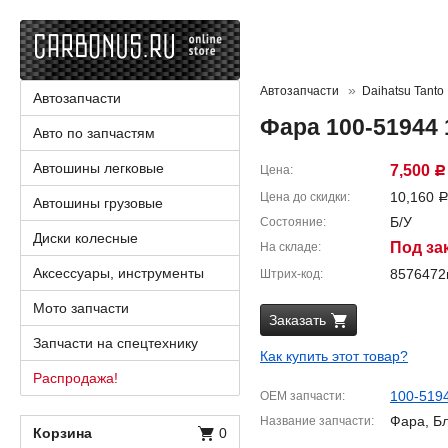
Автозапчасти
Daihatsu Tanto
Автозапчасти
Фара 100-51944 
Авто по запчастям
Автошины легковые
7,500
Цена
Р
10,160
Цена до скидки
Автошины грузовые
Б/У
Состояние
Диски колесные
Под за
На складе
Аксессуары, инструменты
857647
Штрих-код
Мото запчасти
Заказать
Запчасти на спецтехнику
Как купить этот товар?
Распродажа!
100-519
OEM запчасти
Фара, Б
Название запчасти
Корзина
0