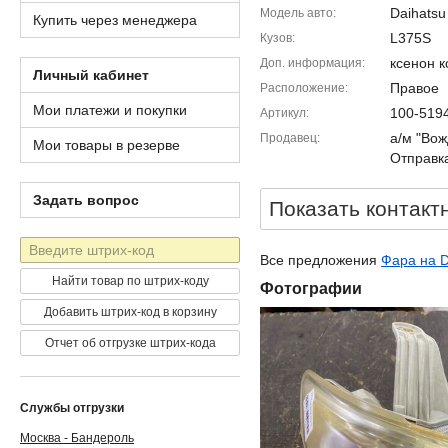
Daihatsu
Модель авто
Купить через менеджера
L375S
Кузов
ксенон 
Доп. информация
Личный кабинет
Правое
Расположение
Мои платежи и покупки
100-519
Артикул
а/м "Вож
Продавец
Мои товары в резерве
Отправка
Задать вопрос
Показать контакт
Штрих-
Все предложения
Фара на D
код
Найти товар по штрих-коду
Фотографии
Добавить штрих-код в корзину
Отчет об отгрузке штрих-кода
Службы отгрузки
Москва - Бандероль