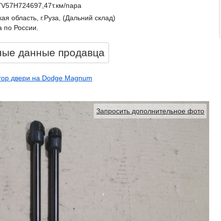
V57H724697,47т.км/пара
ая область, г.Руза, (Дальний склад)
 по России.
ные данные продавцa
тор двери на Dodge Magnum
Запросить дополнительное фото