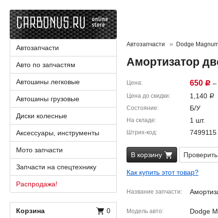
Автозапчасти
Dodge Magnu
Автозапчасти
Амортизатор дв
Авто по запчастям
Автошины легковые
650
Цена
– 
Р
1,140
Цена до скидки
Р
Автошины грузовые
Б/У
Состояние
Диски колесные
1 шт.
На складе
7499115
Аксессуары, инструменты
Штрих-код
Мото запчасти
В корзину
Проверить
Запчасти на спецтехнику
Как купить этот товар?
Распродажа!
Амортиз
Название запчасти
Корзина
0
Dodge 
Модель авто