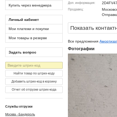
2D4FV47
Доп. информация
Купить через менеджера
Московск
Продавец
Отправка
Личный кабинет
Показать контакт
Мои платежи и покупки
Мои товары в резерве
Все предложения
Амортиза
Фотографии
Задать вопрос
Штрих-
код
Найти товар по штрих-коду
Добавить штрих-код в корзину
Отчет об отгрузке штрих-кода
Службы отгрузки
Москва - Бандероль