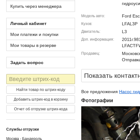
гидроуси
Купить через менеджера
Ford Es
Модель авто
Личный кабинет
LFAL3P
Кузов
L3
Двигатель
Мои платежи и покупки
2011г.98
Доп. информация
Мои товары в резерве
LFACTF
Московск
Продавец
Отправка
Задать вопрос
Показать контакт
Штрих-
код
Найти товар по штрих-коду
Все предложения
Насос гид
Добавить штрих-код в корзину
Фотографии
Отчет об отгрузке штрих-кода
Службы отгрузки
Москва - Бандероль