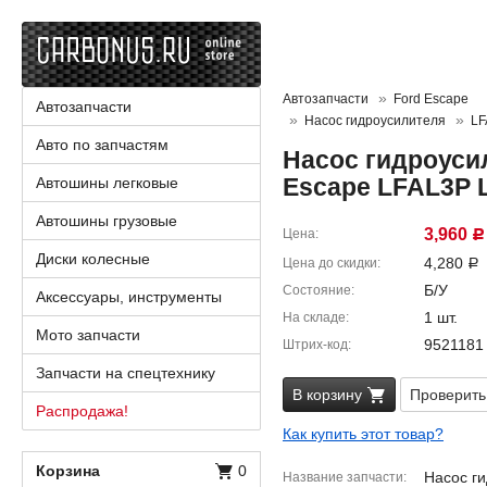
Автозапчасти
Ford Escape
Автозапчасти
Насос гидроусилителя
LF
Авто по запчастям
Насос гидроуси
Escape LFAL3P 
Автошины легковые
Автошины грузовые
3,960
Цена
Р
Диски колесные
4,280
Цена до скидки
Р
Б/У
Состояние
Аксессуары, инструменты
1 шт.
На складе
Мото запчасти
9521181
Штрих-код
Запчасти на спецтехнику
В корзину
Проверить
Распродажа!
Как купить этот товар?
Корзина
0
Насос г
Название запчасти