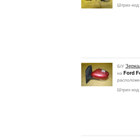
Штрих-код
Зерка
Б/У
Ford F
на
располож
Штрих-код