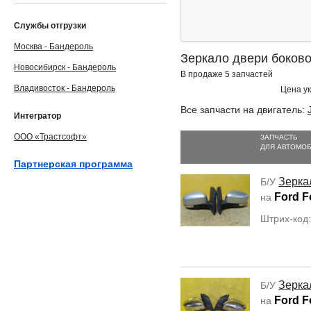
Службы отгрузки
Москва - Бандероль
Зеркало двери боково
Новосибирск - Бандероль
В продаже 5 запчастей
Владивосток - Бандероль
Цена ук
Все запчасти на двигатель:
Интегратор
ООО «Трастсофт»
ЗАПЧАСТЬ
ДЛЯ АВТОМО
Партнерская программа
Зерка
Б/У
Ford F
на
Штрих-код
Зерка
Б/У
Ford F
на