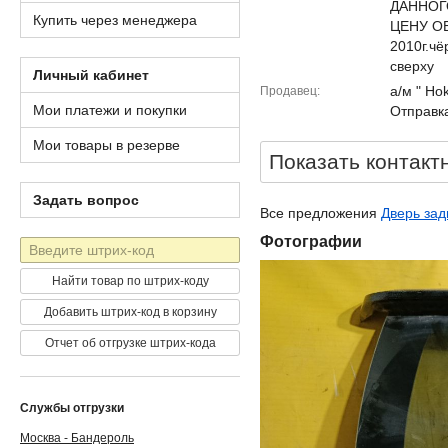
ДАННОГ
Купить через менеджера
ЦЕНУ О
2010г.ч
сверху
Личный кабинет
а/м " Ho
Продавец
Мои платежи и покупки
Отправка
Мои товары в резерве
Показать контакт
Задать вопрос
Все предложения
Дверь зад
Фотографии
Штрих-
код
Найти товар по штрих-коду
Добавить штрих-код в корзину
Отчет об отгрузке штрих-кода
Службы отгрузки
Москва - Бандероль