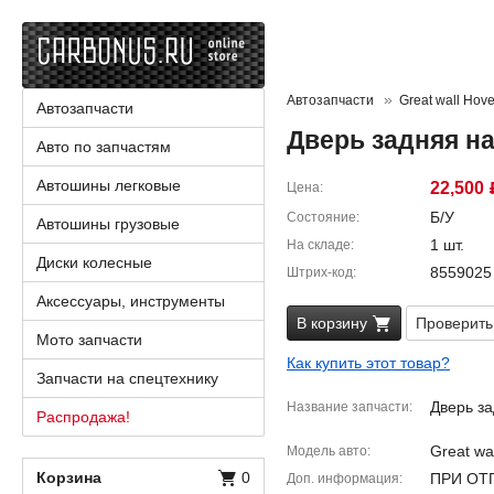
Автозапчасти
Great wall Hove
Автозапчасти
Дверь задняя на
Авто по запчастям
Автошины легковые
22,500
Цена
Б/У
Состояние
Автошины грузовые
1 шт.
На складе
Диски колесные
8559025
Штрих-код
Аксессуары, инструменты
В корзину
Проверить
Мото запчасти
Как купить этот товар?
Запчасти на спецтехнику
Дверь за
Название запчасти
Распродажа!
Great wa
Модель авто
Корзина
0
ПРИ ОТ
Доп. информация