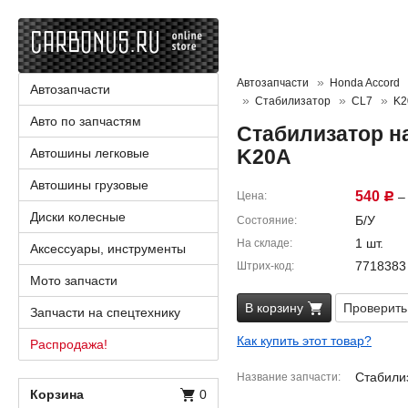
Автозапчасти
Honda Accord
Автозапчасти
Стабилизатор
CL7
K2
Авто по запчастям
Стабилизатор н
K20A
Автошины легковые
Автошины грузовые
540
Цена
– 
Р
Диски колесные
Б/У
Состояние
1 шт.
На складе
Аксессуары, инструменты
7718383
Штрих-код
Мото запчасти
В корзину
Проверить
Запчасти на спецтехнику
Как купить этот товар?
Распродажа!
Стабилиз
Название запчасти
Корзина
0