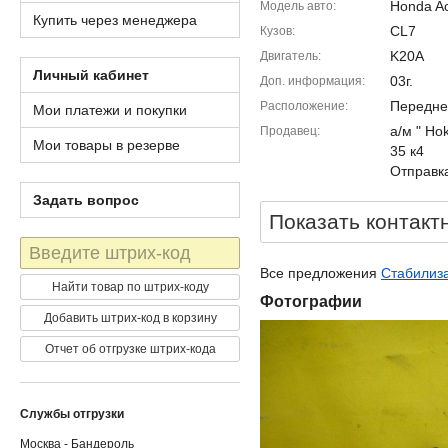
Honda A
Модель авто
Купить через менеджера
CL7
Кузов
K20A
Двигатель
Личный кабинет
03г.
Доп. информация
Передне
Расположение
Мои платежи и покупки
а/м " Ho
Продавец
Мои товары в резерве
35 к4
Отправка
Задать вопрос
Показать контакт
Штрих-
код
Все предложения
Стабилиза
Найти товар по штрих-коду
Фотографии
Добавить штрих-код в корзину
Отчет об отгрузке штрих-кода
Службы отгрузки
Москва - Бандероль