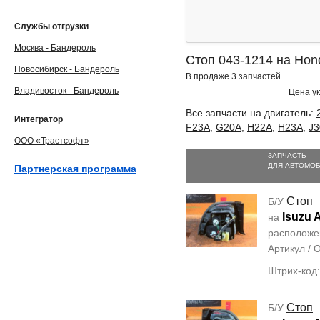
Службы отгрузки
Москва - Бандероль
Стоп 043-1214 на Hon
Новосибирск - Бандероль
В продаже 3 запчастей
Владивосток - Бандероль
Цена ук
Все запчасти на двигатель:
Интегратор
F23A
,
G20A
,
H22A
,
H23A
,
J3
ООО «Трастсофт»
ЗАПЧАСТЬ
ДЛЯ АВТОМО
Партнерская программа
Стоп
Б/У
Isuzu 
на
располож
Артикул /
Штрих-код
Стоп
Б/У