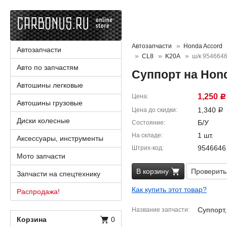
Автозапчасти
Honda Accord
Автозапчасти
CL8
K20A
ш/к 954664
Авто по запчастям
Суппорт на Hon
Автошины легковые
1,250
Цена
Р
Автошины грузовые
1,340
Цена до скидки
Р
Диски колесные
Б/У
Состояние
1 шт.
На складе
Аксессуары, инструменты
9546646
Штрих-код
Мото запчасти
В корзину
Проверить
Запчасти на спецтехнику
Как купить этот товар?
Распродажа!
Суппорт
Название запчасти
Корзина
0