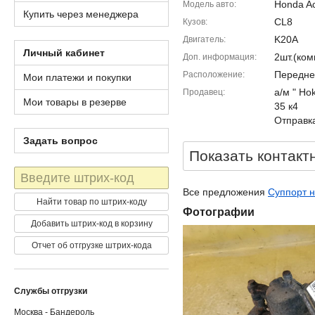
Honda A
Модель авто
Купить через менеджера
CL8
Кузов
K20A
Двигатель
Личный кабинет
2шт.(ко
Доп. информация
Передне
Расположение
Мои платежи и покупки
а/м " Ho
Продавец
Мои товары в резерве
35 к4
Отправка
Задать вопрос
Показать контакт
Штрих-
код
Все предложения
Суппорт н
Найти товар по штрих-коду
Фотографии
Добавить штрих-код в корзину
Отчет об отгрузке штрих-кода
Службы отгрузки
Москва - Бандероль