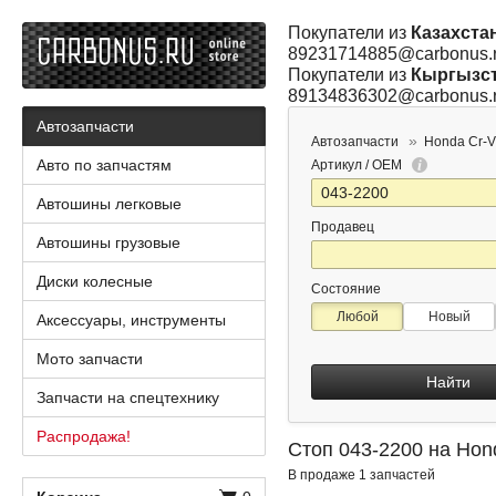
Покупатели из
Казахста
89231714885@carbonus.
Покупатели из
Кыргызс
89134836302@carbonus.
Автозапчасти
Автозапчасти
Honda Cr-V
Авто по запчастям
Артикул / OEM
Автошины легковые
Продавец
Автошины грузовые
Диски колесные
Состояние
Любой
Новый
Аксессуары, инструменты
Мото запчасти
Найти
Запчасти на спецтехнику
Распродажа!
Стоп 043-2200 на Hon
В продаже 1 запчастей