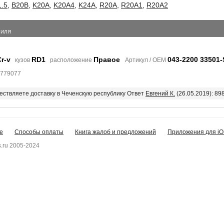
1.5
,
B20B
,
K20A
,
K20A4
,
K24A
,
R20A
,
R20A1
,
R20A2
БИЛЯ
r-v
RD1
Правое
043-2200 33501-
кузов
расположение
Артикул / OEM
2779077
шествляете доставку в Чеченскую республику Ответ
Евгений К.
(26.05.2019): 8
е
Способы оплаты
Книга жалоб и предложений
Приложения для iO
.ru 2005-2024