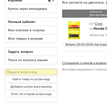
Корзина
0
Все запчасти на двигатель:
Купить через менеджера
ЗАПЧАСТЬ
ДЛЯ АВТОМО
Личный кабинет
Стоп
Б/У
Honda C
на
Мои платежи и покупки
Штрих-код: 
Мои товары в резерве
Вопрос (26.05.2019): Как осу
Задать вопрос
Поиск по каталогу машин
Соглашение о покупке и возврат
Все права защищены © carbonus
Штрих-
код
Найти товар по штрих-коду
Добавить штрих-код в корзину
Отчет об отгрузке штрих-кода