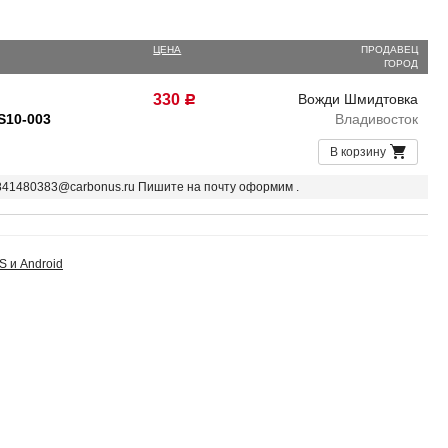
ЦЕНА
ПРОДАВЕЦ
ГОРОД
330
Вожди Шмидтовка
Р
S10-003
Владивосток
В корзину
9841480383@carbonus.ru Пишите на почту оформим .
S и Android