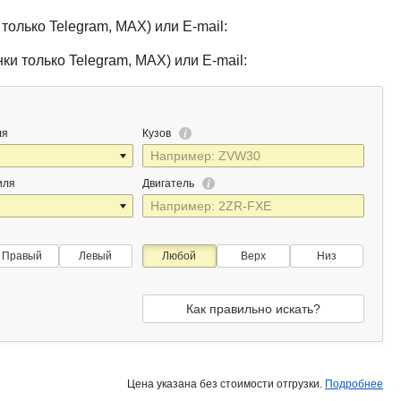
только Telegram, MAX) или E-mail:
ки только Telegram, MAX) или E-mail:
ля
Кузов
иля
Двигатель
Правый
Левый
Любой
Верх
Низ
Как правильно искать?
Цена указана без стоимости отгрузки.
Подробнее