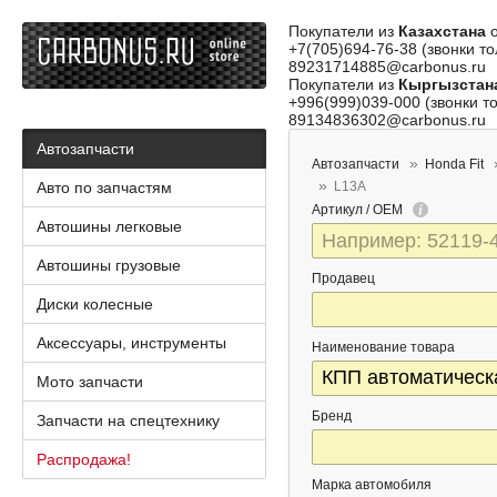
Покупатели из
Казахстана
о
+7(705)694-76-38 (звонки то
89231714885@carbonus.ru
Покупатели из
Кыргызстан
+996(999)039-000 (звонки то
89134836302@carbonus.ru
Автозапчасти
Автозапчасти
Honda Fit
Авто по запчастям
L13A
Артикул / OEM
Автошины легковые
Автошины грузовые
Продавец
Диски колесные
Аксессуары, инструменты
Наименование товара
Мото запчасти
Бренд
Запчасти на спецтехнику
Распродажа!
Марка автомобиля