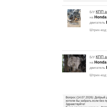
КПП а
Б/У
Honda 
на
двигатель
Штрих-код
КПП а
Б/У
Honda 
на
двигатель
Штрих-код
Вопрос (14.07.2026): Добрый д
хотели бы забрать если без 
Здравствуйте!