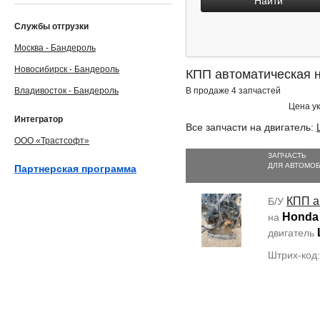
Найти
Службы отгрузки
Москва - Бандероль
Новосибирск - Бандероль
КПП автоматическая н
Владивосток - Бандероль
В продаже 4 запчастей
Цена ук
Интегратор
Все запчасти на двигатель:
ООО «Трастсофт»
ЗАПЧАСТЬ
ДЛЯ АВТОМО
Партнерская программа
КПП а
Б/У
Honda 
на
двигатель
Штрих-код