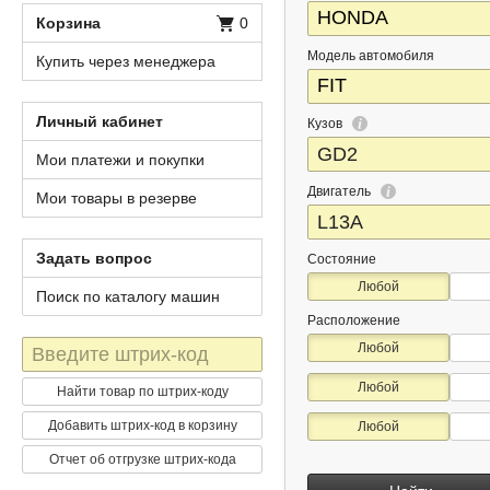
Корзина
0
Модель автомобиля
Купить через менеджера
Личный кабинет
Кузов
Мои платежи и покупки
Двигатель
Мои товары в резерве
Задать вопрос
Состояние
Любой
Поиск по каталогу машин
Расположение
Штрих-
Любой
код
Любой
Найти товар по штрих-коду
Добавить штрих-код в корзину
Любой
Отчет об отгрузке штрих-кода