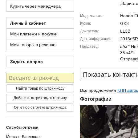
,Вариато
Купить через менеджера
Honda Fi
Модель авто
Личный кабинет
GK3
Кузов
L13B
Двигатель
Мои платежи и покупки
2013г.S
Доп. информация
Мои товары в резерве
а/м " Ho
Продавец
35 к4/1
Отправка
Задать вопрос
Показать контакт
Штрих-
код
Найти товар по штрих-коду
Все предложения
КПП автом
Добавить штрих-код в корзину
Фотографии
Отчет об отгрузке штрих-кода
Службы отгрузки
Москва - Бандероль