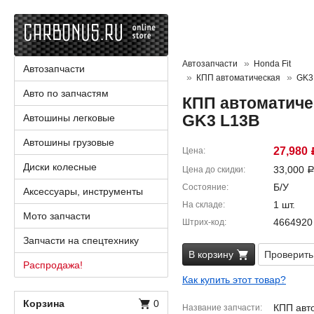
Автозапчасти
Honda Fit
Автозапчасти
КПП автоматическая
GK3
Авто по запчастям
КПП автоматичес
GK3 L13B
Автошины легковые
Автошины грузовые
27,980
Цена
Диски колесные
33,000
Цена до скидки
Б/У
Состояние
Аксессуары, инструменты
1 шт.
На складе
Мото запчасти
4664920
Штрих-код
Запчасти на спецтехнику
В корзину
Проверить
Распродажа!
Как купить этот товар?
Корзина
0
КПП авт
Название запчасти