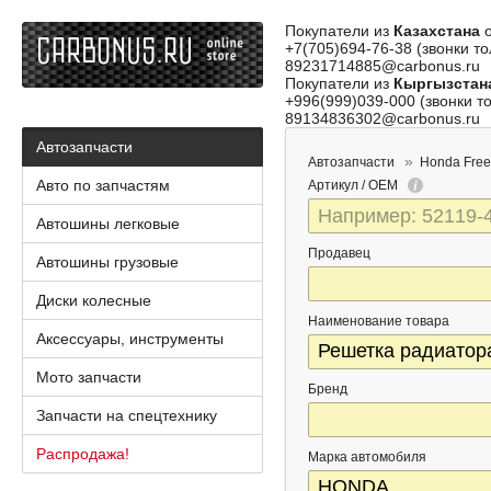
Покупатели из
Казахстана
о
+7(705)694-76-38 (звонки то
89231714885@carbonus.ru
Покупатели из
Кыргызстан
+996(999)039-000 (звонки то
89134836302@carbonus.ru
Автозапчасти
Автозапчасти
Honda Fre
Авто по запчастям
Артикул / OEM
Автошины легковые
Продавец
Автошины грузовые
Диски колесные
Наименование товара
Аксессуары, инструменты
Мото запчасти
Бренд
Запчасти на спецтехнику
Распродажа!
Марка автомобиля