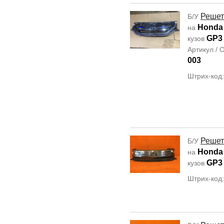
Решет
Б/У
Honda
на
GP3
кузов
Артикул /
003
Штрих-код
Решет
Б/У
Honda 
на
GP3
кузов
Штрих-код