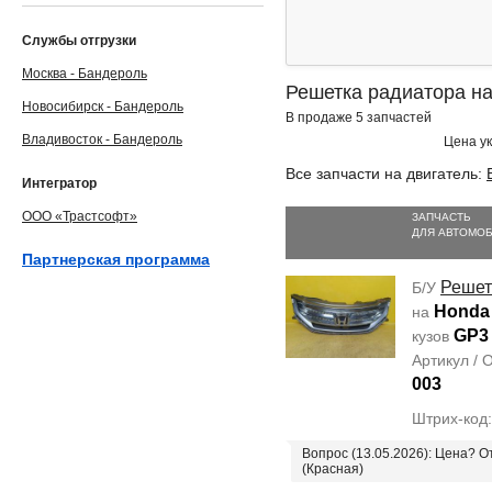
Службы отгрузки
Москва - Бандероль
Решетка радиатора на
Новосибирск - Бандероль
В продаже 5 запчастей
Владивосток - Бандероль
Цена ук
Все запчасти на двигатель:
Интегратор
ООО «Трастсофт»
ЗАПЧАСТЬ
ДЛЯ АВТОМО
Партнерская программа
Решет
Б/У
Honda
на
GP3
кузов
Артикул /
003
Штрих-код
Вопрос (13.05.2026): Цена? 
(Красная)