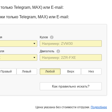
только Telegram, MAX) или E-mail:
ки только Telegram, MAX) или E-mail:
ля
Кузов
иля
Двигатель
Правый
Левый
Любой
Верх
Низ
Как правильно искать?
Цена указана без стоимости отгрузки.
Подробнее