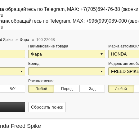
на
обращайтесь по Telegram, MAX: +7(705)694-76-38 (звонки 
ru
тана
обращайтесь по Telegram, MAX: +996(999)039-000 (звон
ru
d Spike
Фара
100-22068
Наименование товара
Марка автомоби
Бренд
Модель автомоб
Расположение
Б/У
Любой
Перед
Зад
Любой
Сбросить поиск
nda Freed Spike