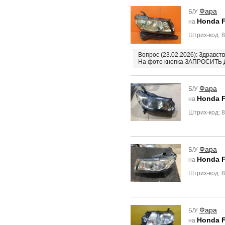
Фара
Б/У
Honda F
на
Штрих-код: 
Вопрос (23.02.2026): Здравст
На фото кнопка ЗАПРОСИТЬ
Фара
Б/У
Honda F
на
Штрих-код: 
Фара
Б/У
Honda F
на
Штрих-код: 
Фара
Б/У
Honda F
на