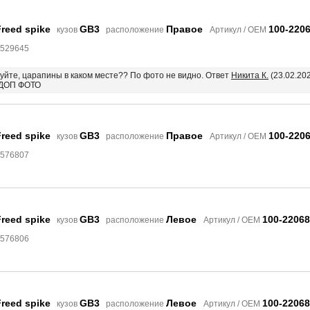
reed spike
GB3
Правое
100-220
кузов
расположение
Артикул / OEM
8529645
вуйте, царапины в каком месте?? По фото не видно. Ответ
Никита К.
(23.02.20
 ДОП ФОТО
reed spike
GB3
Правое
100-220
кузов
расположение
Артикул / OEM
8576807
reed spike
GB3
Левое
100-22068
кузов
расположение
Артикул / OEM
8576806
reed spike
GB3
Левое
100-22068
кузов
расположение
Артикул / OEM