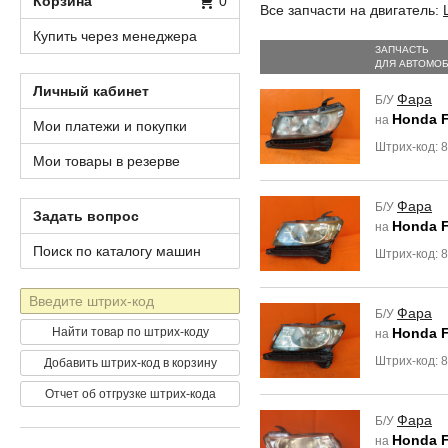
Корзина
0
Все запчасти на двигатель:
Купить через менеджера
ЗАПЧАСТЬ
ДЛЯ АВТОМО
Личный кабинет
Фара
Б/У
Honda F
на
Мои платежи и покупки
Штрих-код: 
Мои товары в резерве
Фара
Б/У
Задать вопрос
Honda F
на
Поиск по каталогу машин
Штрих-код: 
Штрих-
Фара
Б/У
код
Найти товар по штрих-коду
Honda F
на
Штрих-код: 
Добавить штрих-код в корзину
Отчет об отгрузке штрих-кода
Фара
Б/У
Honda F
на