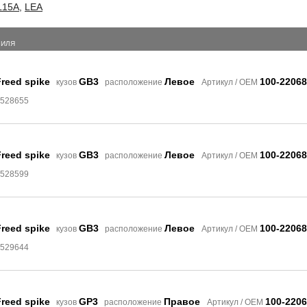
L15A
,
LEA
БИЛЯ
reed spike
GB3
Левое
100-22068
кузов
расположение
Артикул / OEM
8528655
reed spike
GB3
Левое
100-22068
кузов
расположение
Артикул / OEM
8528599
reed spike
GB3
Левое
100-22068
кузов
расположение
Артикул / OEM
8529644
reed spike
GP3
Правое
100-220
кузов
расположение
Артикул / OEM