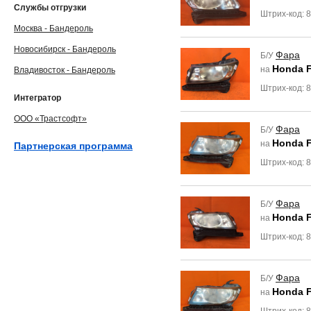
Службы отгрузки
Штрих-код: 
Москва - Бандероль
Новосибирск - Бандероль
Фара
Б/У
Honda F
на
Владивосток - Бандероль
Штрих-код: 
Интегратор
ООО «Трастсофт»
Фара
Б/У
Honda F
на
Партнерская программа
Штрих-код: 
Фара
Б/У
Honda F
на
Штрих-код: 
Фара
Б/У
Honda F
на