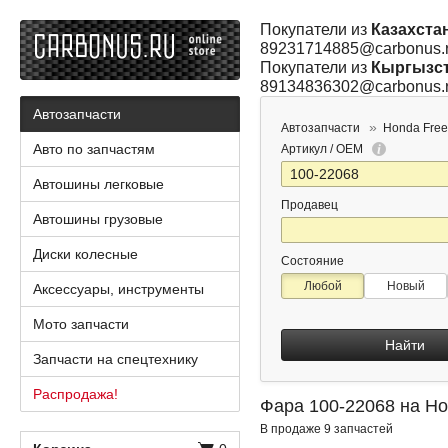
Покупатели из
Казахста
89231714885@carbonus.
Покупатели из
Кыргызс
89134836302@carbonus.
Автозапчасти
Автозапчасти
Honda Free
Авто по запчастям
Артикул / OEM
Автошины легковые
Продавец
Автошины грузовые
Диски колесные
Состояние
Любой
Новый
Аксессуары, инструменты
Мото запчасти
Найти
Запчасти на спецтехнику
Распродажа!
Фара 100-22068 на Ho
В продаже 9 запчастей