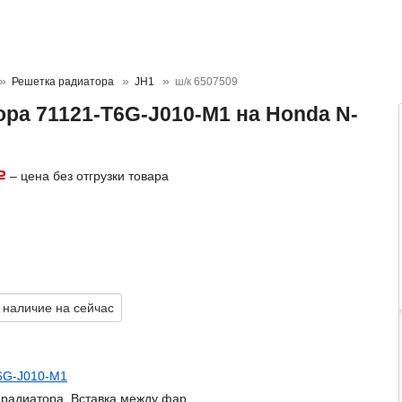
Решетка радиатора
JH1
ш/к 6507509
ра 71121-T6G-J010-M1 на Honda N-
– цена без отгрузки товара
Р
Р
 наличие на сейчас
6G-J010-M1
 радиатора, Вставка между фар