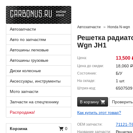
Автозапчасти
Honda N-wgn
Автозапчасти
Решетка радиато
Авто по запчастям
Wgn JH1
Автошины легковые
13,500
Цена
Автошины грузовые
18,060
Цена до скидки
Диски колесные
Б/У
Состояние
1 шт.
Аксессуары, инструменты
На складе
6507509
Штрих-код
Мото запчасти
Запчасти на спецтехнику
В корзину
Проверить
Распродажа!
Как купить этот товар?
71121-T
OEM запчасти
Корзина
0
Решетка
Название запчасти