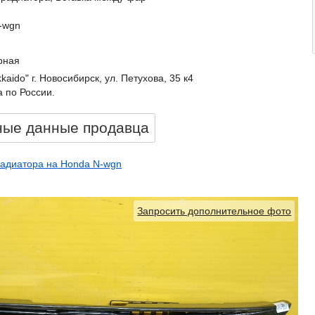
-wgn
рная
kkaido" г. Новосибирск, ул. Петухова, 35 к4
 по России.
ные данные продавцa
радиатора на Honda N-wgn
Запросить дополнительное фото