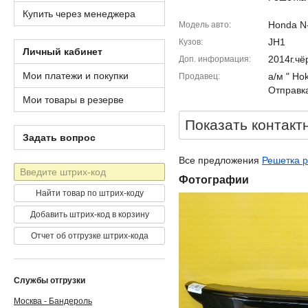
Купить через менеджера
Honda N
Модель авто
JH1
Кузов
Личный кабинет
2014г.чё
Доп. информация
Мои платежи и покупки
а/м " Ho
Продавец
Отправка
Мои товары в резерве
Показать контакт
Задать вопрос
Все предложения
Решетка 
Штрих-
Фотографии
код
Найти товар по штрих-коду
Добавить штрих-код в корзину
Отчет об отгрузке штрих-кода
Службы отгрузки
Москва - Бандероль