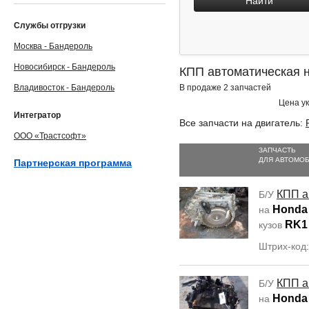
Найти
Службы отгрузки
Москва - Бандероль
Новосибирск - Бандероль
КПП автоматическая 
Владивосток - Бандероль
В продаже 2 запчастей
Цена ук
Интегратор
Все запчасти на двигатель:
ООО «Трастсофт»
ЗАПЧАСТЬ
ДЛЯ АВТОМО
Партнерская программа
КПП а
Б/У
Honda
на
RK1
кузов
Штрих-код
КПП а
Б/У
Honda
на