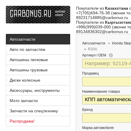
Покупатели из
Казахстана
о
+7(705)694-76-38 (звонки то
89231714885@carbonus.ru
Покупатели из
Кыргызстан
+996(999)039-000 (звонки то
89134836302@carbonus.ru
Автозапчасти
Автозапчасти
Honda Ste
Авто по запчастям
R20A
Артикул / OEM
Автошины легковые
Автошины грузовые
Продавец
Диски колесные
Аксессуары, инструменты
Наименование товара
Мото запчасти
Бренд
Запчасти на спецтехнику
Распродажа!
Марка автомобиля