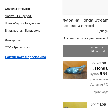
Службы отгрузки
Москва - Бандероль
Фара на Honda Strea
Новосибирск - Бандероль
В продаже 3 запчастей
Владивосток - Бандероль
Цена ук
Все запчасти на двигатель:
Интегратор
ООО «Трастсофт»
ЗАПЧАСТЬ
ДЛЯ АВТОМО
Партнерская программа
Фара
Б/У
Honda
на
RN6
кузов
располож
Артикул /
Штрих-код
Фара
Б/У