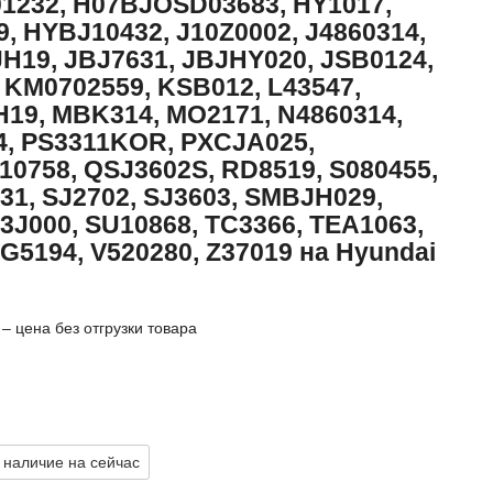
1232, H07BJOSD03683, HY1017,
, HYBJ10432, J10Z0002, J4860314,
H19, JBJ7631, JBJHY020, JSB0124,
 KM0702559, KSB012, L43547,
H19, MBK314, MO2171, N4860314,
4, PS3311KOR, PXCJA025,
0758, QSJ3602S, RD8519, S080455,
1, SJ2702, SJ3603, SMBJH029,
3J000, SU10868, TC3366, TEA1063,
G5194, V520280, Z37019 на Hyundai
– цена без отгрузки товара
 наличие на сейчас