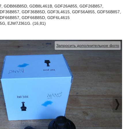
7, GDB86B85D, GDB8L461B, GDF26A855, GDF26B857,
DF36B857, GDF36B85D, GDF3L4615, GDF56A855, GDF56B857,
DF66B857, GDF66B85D, GDF6L4615
G, EJW7J361G. (16,81)
Запросить дополнительное фото