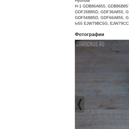
Hyundai
H-1 GDB86A855, GDB86B85
GDF26B85D, GDF36A855, G
GDF56B85D, GDF66A855, G
Ix55 EJW79BC5G, EJW79CC5
Фотографии