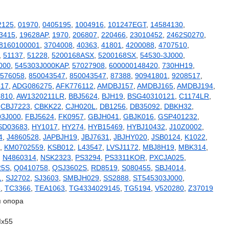
2125
,
01970
,
0405195
,
1004916
,
101247EGT
,
14584130
,
3415
,
19628AP
,
1970
,
206807
,
220466
,
23010452
,
2462S0270
,
8160100001
,
3704008
,
40363
,
41801
,
4200088
,
4707510
,
,
51137
,
51228
,
5200168ASX
,
5200168SX
,
54530-3J000
,
000
,
545303J000KAP
,
57027908
,
600000148420
,
730HH19
,
576058
,
850043547
,
850043547
,
87388
,
90941801
,
9208517
,
517
,
ADG086275
,
AFK776112
,
AMDBJ157
,
AMDBJ165
,
AMDBJ194
,
7810
,
AW1320211LR
,
BBJ5624
,
BJH19
,
BSG40310121
,
C1174LR
,
,
CBJ7223
,
CBKK22
,
CJH020L
,
DB1256
,
DB35092
,
DBKH32
,
3J000
,
FBJ5624
,
FK0957
,
GBJH041
,
GBJK016
,
GSP401232
,
SD03683
,
HY1017
,
HY274
,
HYB15469
,
HYBJ10432
,
J10Z0002
,
4
,
J4860528
,
JAPBJH19
,
JBJ7631
,
JBJHY020
,
JSB0124
,
K1022
,
,
KM0702559
,
KSB012
,
L43547
,
LVSJ1172
,
MBJ8H19
,
MBK314
,
,
N4860314
,
NSK2323
,
PS3294
,
PS3311KOR
,
PXCJA025
,
25S
,
Q0410758
,
QSJ3602S
,
RD8519
,
S080455
,
SBJ4014
,
1
,
SJ2702
,
SJ3603
,
SMBJH029
,
SS2888
,
ST545303J000
,
8
,
TC3366
,
TEA1063
,
TG4334029145
,
TG5194
,
V520280
,
Z37019
 опора
Ix55