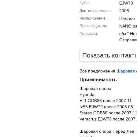
EJW79
Кузов
2008
Доп. информация
Нижнее
Расположение
NANO pa
Производитель
а/м " Ho
Продавец
Отправка
Показать контакт
Все предложения
Шаровая о
Применимость
Шаровая опора
Hyundai
H-1 GDB86 после 2007.11
Ix55 EJW79 после 2008.08
Starex GDB86 после 2007.1
Veracruz EJW7J после 2007
Шаровая опора Перед Лев=