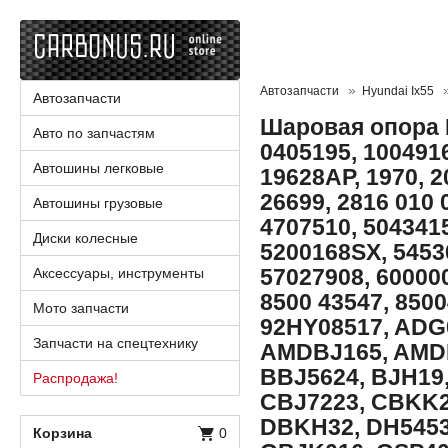
Автозапчасти
Hyundai Ix55
Автозапчасти
Шаровая опора N
Авто по запчастям
0405195, 100491
Автошины легковые
19628AP, 1970, 2
26699, 2816 010 
Автошины грузовые
4707510, 5043415
Диски колесные
5200168SX, 5453
57027908, 60000
Аксессуары, инструменты
8500 43547, 8500
Мото запчасти
92HY08517, ADG
Запчасти на спецтехнику
AMDBJ165, AMDB
BBJ5624, BJH19
Распродажа!
CBJ7223, CBKK2
DBKH32, DH5453
Корзина
0