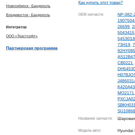
Как купить этот товар?
Новосибирск - Бандероль
NP-082-
OEM запчасти
Владивосток - Бандероль
1907504
26699
,
2
Интегратор
5043415
ООО «Трастсофт»
545303J
73H19
,
7
Партнерская программа
92HY08
AS12B4
CB0221
DH54530
H07BJO
J486031
K420A43
MO2171
PXCJA0
SBKH03
SU1086
Шаровая
Название запчасти
Hyundai 
Модель авто