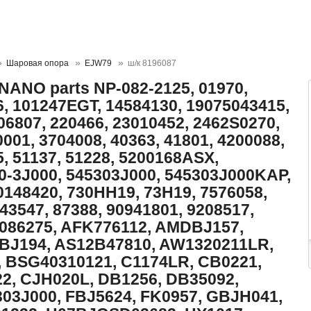
Шаровая опора
EJW79
ш/к 8196087
ANO parts NP-082-2125, 01970,
6, 101247EGT, 14584130, 19075043415,
06807, 220466, 23010452, 2462S0270,
0001, 3704008, 40363, 41801, 4200088,
, 51137, 51228, 5200168ASX,
0-3J000, 545303J000, 545303J000KAP,
0148420, 730HH19, 73H19, 7576058,
43547, 87388, 90941801, 9208517,
086275, AFK776112, AMDBJ157,
J194, AS12B47810, AW1320211LR,
, BSG40310121, C1174LR, CB0221,
2, CJH020L, DB1256, DB35092,
03J000, FBJ5624, FK0957, GBJH041,