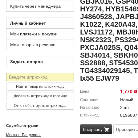
GBJK016, GSP40
Купить через менеджера
HY274, HYB15469
J4860528, JAPBJ
K1022, K420A43,
Личный кабинет
LVSJ1172, MBJ8
Мои платежи и покупки
NSK2323, PS329
Мои товары в резерве
PXCJA025S, Q041
SBJ4014, SBKH03
SS2888, ST54530
Задать вопрос
TG4334029145, T
Штрих-
Ix55 EJW79
код
Найти товар по штрих-коду
1,770
Цена
Р
Добавить штрих-код в корзину
Новый
Состояние
Отчет об отгрузке штрих-кода
2 шт.
На складе
8196087
Штрих-код
Службы отгрузки
В корзину
Проверить
Москва - Бандероль