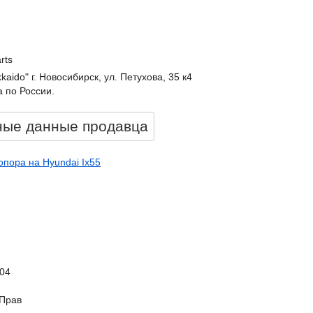
rts
kkaido" г. Новосибирск, ул. Петухова, 35 к4
 по России.
ные данные продавцa
пора на Hyundai Ix55
1
.04
Прав