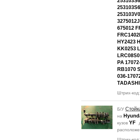
253103S6
253103S6
253103V0
3275012J
675012 
FRC1402
HY2423 
KK0253 
LRC08S0
PA 1707
RB1070 
036-1707
TADASHI
Штрих-код
Стойк
Б/У
Hyunda
на
YF
кузов
располож
Штрих-код