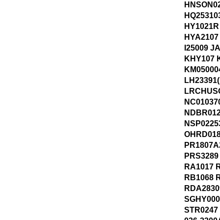
HNSON02
HQ25310
HY1021R
HYA2107
I25009 
KHY107 
KM05000
LH23391(
LRCHUSO
NC01037
NDBR01
NSP0225
OHRD018
PR1807A
PRS3289
RA1017 
RB1068 
RDA2830
SGHY000
STR0247 