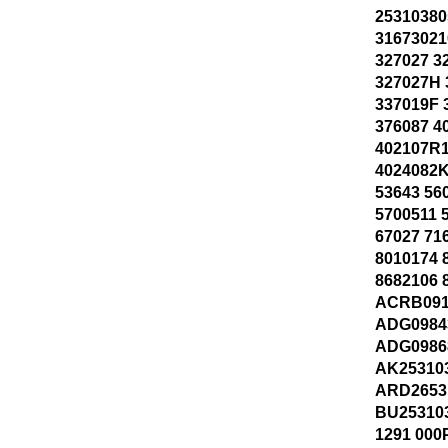
2531038
31673021
327027 3
327027H 
337019F 
376087 4
402107R1
4024082K
53643 56
5700511 
67027 71
8010174 
8682106 
ACRB091
ADG0984
ADG0986
AK25310
ARD2653
BU25310
1291 000