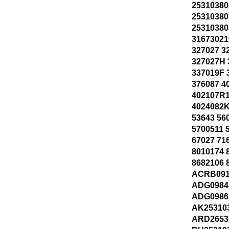
25310380
2531038
2531038
31673021
327027 3
327027H 
337019F 
376087 4
402107R1
4024082K
53643 56
5700511 
67027 71
8010174 
8682106 
ACRB091
ADG0984
ADG0986
AK25310
ARD2653