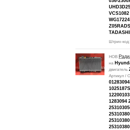
036-2300
UHD3D25
VCS1082
WG17224
Z05RADS
TADASHI
Штрих-код
Ради
НОВ
Hyunda
на
двигатель
Артикул /
01283094
1025187S
12200103
1283094 
25310305
25310380
2531038
2531038