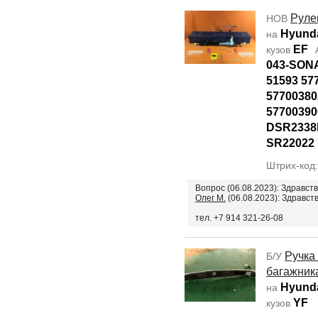
Руле
НОВ
Hyunda
на
EF
кузов
А
043-SON
51593 57
57700380
57700390
DSR2338
SR22022
Штрих-код
Вопрос (06.08.2023): Здравст
Олег М.
(06.08.2023): Здравст
тел. +7 914 321-26-08
Ручка
Б/У
багажник
Hyunda
на
YF
кузов