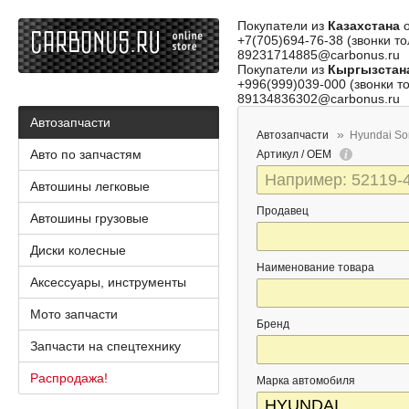
Покупатели из
Казахстана
о
+7(705)694-76-38 (звонки то
89231714885@carbonus.ru
Покупатели из
Кыргызстан
+996(999)039-000 (звонки то
89134836302@carbonus.ru
Автозапчасти
Автозапчасти
Hyundai So
Авто по запчастям
Артикул / OEM
Автошины легковые
Продавец
Автошины грузовые
Диски колесные
Наименование товара
Аксессуары, инструменты
Мото запчасти
Бренд
Запчасти на спецтехнику
Распродажа!
Марка автомобиля