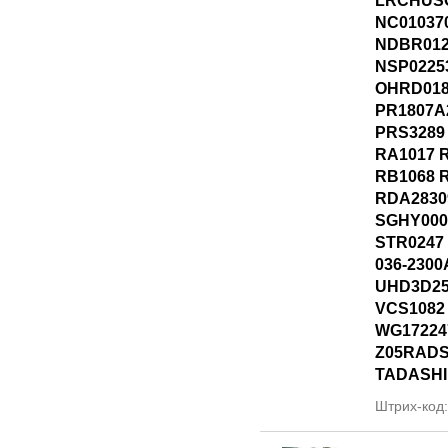
LRCHUSO
NC01037
NDBR01
NSP0225
OHRD018
PR1807A
PRS3289
RA1017 
RB1068 
RDA2830
SGHY000
STR0247 
036-2300
UHD3D25
VCS1082
WG17224
Z05RADS
TADASHI
Штрих-код