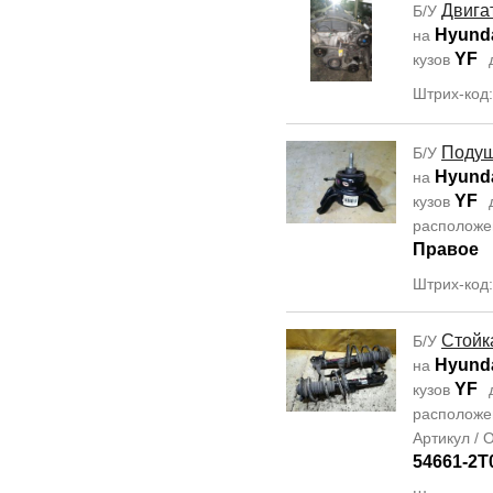
Двига
Б/У
Hyunda
на
YF
кузов
Штрих-код
Подуш
Б/У
Hyunda
на
YF
кузов
располож
Правое
Штрих-код
Стойк
Б/У
Hyunda
на
YF
кузов
располож
Артикул /
54661-2T