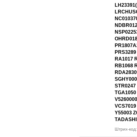
LH23391(
LRCHUSO
NC01037
NDBR01
NSP0225
OHRD018
PR1807A
PRS3289
RA1017 
RB1068 
RDA2830
SGHY000
STR0247 
TGA1050
V526000
VCS7019
Y55003 
TADASHI
Штрих-код