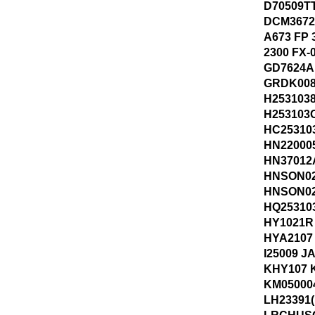
D70509T
DCM3672 
A673 FP 
2300 FX-
GD7624A
GRDK008
H253103
H253103
HC25310
HN22000
HN37012
HNSON02
HNSON02
HQ25310
HY1021R
HYA2107
I25009 
KHY107 
KM05000
LH23391(