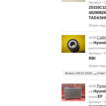
Артикул /
25310C11
4029082K
TADASHI
Штрих-код
Сайл
НОВ
Hyunda
на
располож
Артикул /
RBI
Штрих-код
Вопрос (09.02.2026): تى Отве
Ради
НОВ
Hyunda
на
EF
кузов
Артикул /