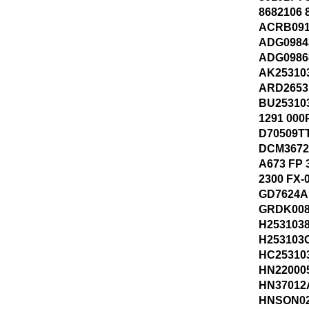
8682106 
ACRB091
ADG0984
ADG0986
AK25310
ARD2653
BU25310
1291 000
D70509T
DCM3672 
A673 FP 
2300 FX-
GD7624A
GRDK008
H253103
H253103
HC25310
HN22000
HN37012
HNSON02