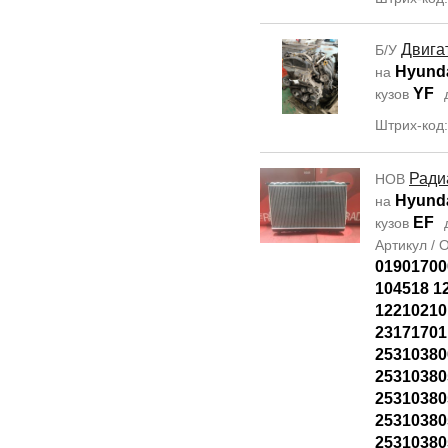
Двига
Б/У
Hyunda
на
YF
кузов
Штрих-код
Ради
НОВ
Hyunda
на
EF
кузов
Артикул /
01901700
104518 1
12210210
23171701
25310380
2531038
2531038
25310380
2531038