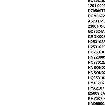
BU25310
1291 000
D70509T
DCM3672 
A673 FP 
2300 FX-
GD7624A
GRDK008
H253103
H253103
HC25310
HN22000
HN37012
HNSON02
HNSON02
HQ25310
HY1021R
HYA2107
I25009 
KHY107 
KM05000