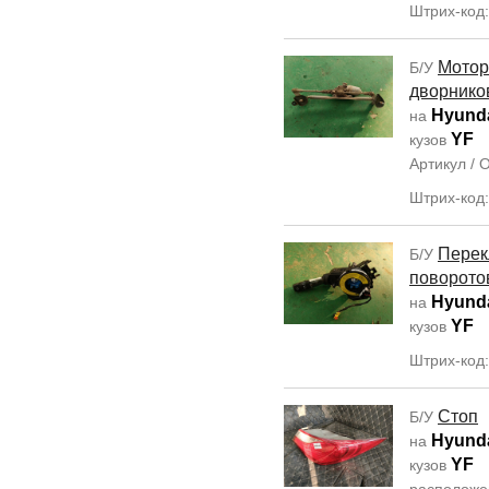
Штрих-код
Мотор
Б/У
дворнико
Hyunda
на
YF
кузов
Артикул /
Штрих-код
Перек
Б/У
поворото
Hyunda
на
YF
кузов
Штрих-код
Стоп
Б/У
Hyunda
на
YF
кузов