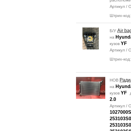
располож
Артикул /
Штрих-код
Air ba
Б/У
Hyunda
на
YF
кузов
Артикул /
Штрих-код
Ради
НОВ
Hyunda
на
YF
кузов
2.0
Артикул /
1027000S
253103S0
253103S0