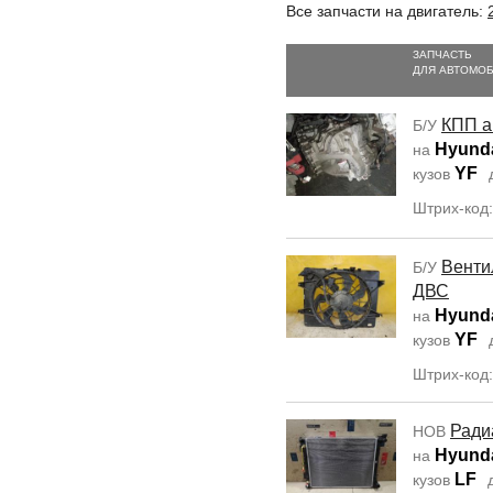
Все запчасти на двигатель:
ЗАПЧАСТЬ
ДЛЯ АВТОМО
КПП а
Б/У
Hyunda
на
YF
кузов
Штрих-код
Венти
Б/У
ДВС
Hyunda
на
YF
кузов
Штрих-код
Ради
НОВ
Hyunda
на
LF
кузов
д