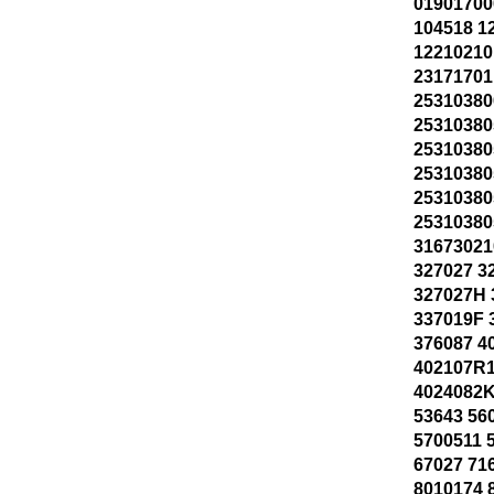
01901700
104518 1
12210210
23171701
25310380
2531038
2531038
25310380
2531038
2531038
31673021
327027 3
327027H 
337019F 
376087 4
402107R1
4024082K
53643 56
5700511 
67027 71
8010174 