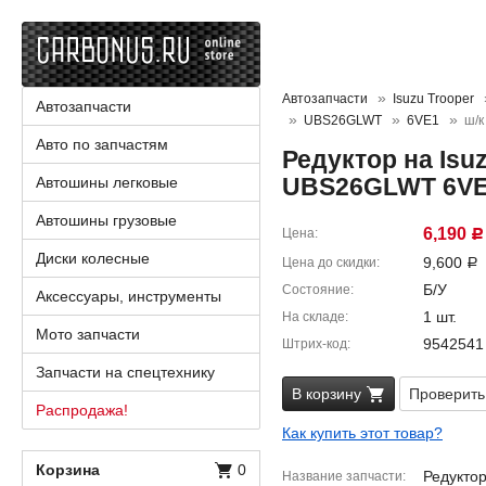
Автозапчасти
Isuzu Trooper
Автозапчасти
UBS26GLWT
6VE1
ш/к
Авто по запчастям
Редуктор на Isu
UBS26GLWT 6V
Автошины легковые
Автошины грузовые
6,190
Цена
Р
Диски колесные
9,600
Цена до скидки
Р
Б/У
Состояние
Аксессуары, инструменты
1 шт.
На складе
Мото запчасти
9542541
Штрих-код
Запчасти на спецтехнику
В корзину
Проверить
Распродажа!
Как купить этот товар?
Корзина
0
Редукто
Название запчасти