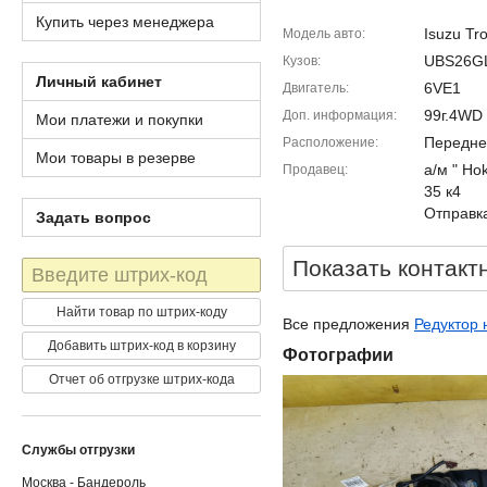
Купить через менеджера
Isuzu Tr
Модель авто
UBS26G
Кузов
Личный кабинет
6VE1
Двигатель
99г.4WD
Доп. информация
Мои платежи и покупки
Передне
Расположение
Мои товары в резерве
а/м " Ho
Продавец
35 к4
Отправка
Задать вопрос
Показать контакт
Штрих-
код
Найти товар по штрих-коду
Все предложения
Редуктор 
Добавить штрих-код в корзину
Фотографии
Отчет об отгрузке штрих-кода
Службы отгрузки
Москва - Бандероль