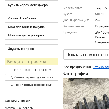
Купить через менеджера
Jeep Patr
Модель авто
MK74
Кузов
Личный кабинет
2шт
Доп. информация
Передне
Расположение
Мои платежи и покупки
а/м "Вож
Продавец
Мои товары в резерве
Волокола
Отправка
Задать вопрос
Показать контакт
Штрих-
код
Все предложения
Стойка ам
Найти товар по штрих-коду
Фотографии
Добавить штрих-код в корзину
Отчет об отгрузке штрих-кода
Службы отгрузки
Москва - Бандероль