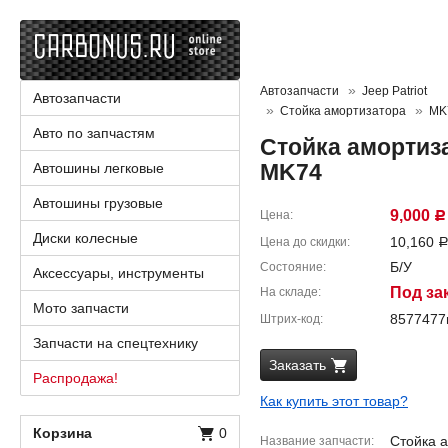
Автозапчасти
Jeep Patriot
Автозапчасти
Стойка амортизатора
MK
Авто по запчастям
Стойка амортиза
MK74
Автошины легковые
Автошины грузовые
9,000
Цена
Р
Диски колесные
10,160
Цена до скидки
Б/У
Состояние
Аксессуары, инструменты
Под за
На складе
Мото запчасти
857747
Штрих-код
Запчасти на спецтехнику
Заказать
Распродажа!
Как купить этот товар?
Корзина
0
Стойка а
Название запчасти