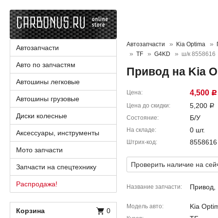
Автозапчасти
Kia Optima
Автозапчасти
TF
G4KD
ш/к 8558616
Авто по запчастям
Привод на Kia 
Автошины легковые
4,500
Цена
Р
Автошины грузовые
5,200
Цена до скидки
Р
Диски колесные
Б/У
Состояние
0 шт.
На складе
Аксессуары, инструменты
8558616
Штрих-код
Мото запчасти
Проверить наличие на сей
Запчасти на спецтехнику
Распродажа!
Привод,
Название запчасти
Kia Opti
Модель авто
Корзина
0