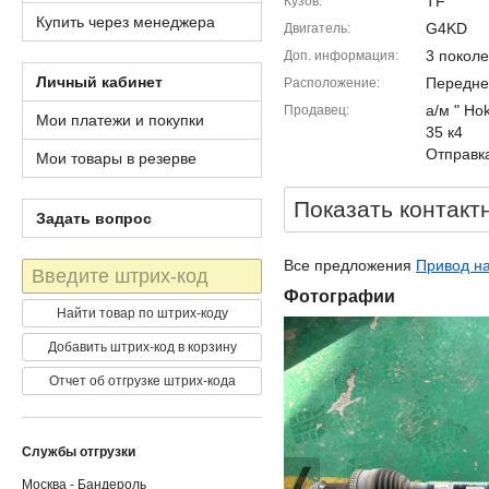
TF
Кузов
Купить через менеджера
G4KD
Двигатель
3 покол
Доп. информация
Личный кабинет
Передне
Расположение
а/м " Ho
Продавец
Мои платежи и покупки
35 к4
Отправка
Мои товары в резерве
Показать контакт
Задать вопрос
Все предложения
Привод на
Штрих-
код
Фотографии
Найти товар по штрих-коду
Добавить штрих-код в корзину
Отчет об отгрузке штрих-кода
Службы отгрузки
Москва - Бандероль