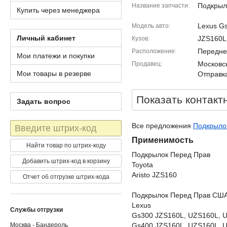
Подкрыл
Название запчасти
Купить через менеджера
Lexus G
Модель авто
Личный кабинет
JZS160L
Кузов
Передне
Расположение
Мои платежи и покупки
Московск
Продавец
Мои товары в резерве
Отправка
Показать контакт
Задать вопрос
Штрих-
Все предложения
Подкрыло
код
Применимость
Найти товар по штрих-коду
Подкрылок Перед Прав
Добавить штрих-код в корзину
Toyota
Aristo JZS160
Отчет об отгрузке штрих-кода
Подкрылок Перед Прав СШ
Lexus
Службы отгрузки
Gs300 JZS160L, UZS160L, 
Москва - Бандероль
Gs400 JZS160L, UZS160L, 