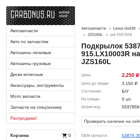
Автозапчасти
Lexus Gs430
Автозапчасти
JZS160L
ш/к 5597858
Авто по запчастям
Подкрылок 5387
915.LX10003R на
Автошины легковые
JZS160L
Автошины грузовые
Диски колесные
2,250
Цена
Р
3,150
Цена до скидки
Р
Аксессуары, инструменты
Б/У
Состояние
Мото запчасти
0 шт.
На складе
5597858
Запчасти на спецтехнику
Штрих-код
Распродажа!
Проверить наличие на сей
Корзина
0
53875-3
OEM запчасти