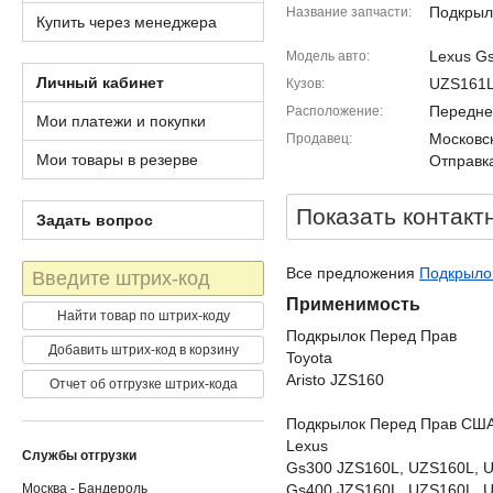
Подкрыл
Название запчасти
Купить через менеджера
Lexus G
Модель авто
Личный кабинет
UZS161
Кузов
Передне
Расположение
Мои платежи и покупки
Московск
Продавец
Мои товары в резерве
Отправка
Показать контакт
Задать вопрос
Штрих-
Все предложения
Подкрыло
код
Применимость
Найти товар по штрих-коду
Подкрылок Перед Прав
Добавить штрих-код в корзину
Toyota
Aristo JZS160
Отчет об отгрузке штрих-кода
Подкрылок Перед Прав СШ
Lexus
Службы отгрузки
Gs300 JZS160L, UZS160L, 
Москва - Бандероль
Gs400 JZS160L, UZS160L, 