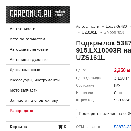
Автозапчасти
Lexus Gs430
Автозапчасти
UZS161L
ш/к 5597858
Авто по запчастям
Подкрылок 5387
915.LX10003R на
Автошины легковые
UZS161L
Автошины грузовые
Диски колесные
2,250
Цена
Р
3,150
Цена до скидки
Р
Аксессуары, инструменты
Б/У
Состояние
Мото запчасти
0 шт.
На складе
5597858
Запчасти на спецтехнику
Штрих-код
Распродажа!
Проверить наличие на сей
Корзина
0
53875-3
OEM запчасти