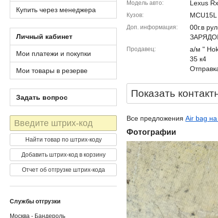
Lexus R
Модель авто
Купить через менеджера
MCU15L
Кузов
00г.в ру
Доп. информация
Личный кабинет
ЗАРЯДО
а/м " Ho
Продавец
Мои платежи и покупки
35 к4
Отправка
Мои товары в резерве
Показать контакт
Задать вопрос
Все предложения
Air bag н
Штрих-
код
Фотографии
Найти товар по штрих-коду
Добавить штрих-код в корзину
Отчет об отгрузке штрих-кода
Службы отгрузки
Москва - Бандероль