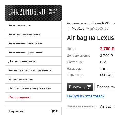
Автозапчасти
Lexus Rx300
Автозапчасти
MCU15L
ш/к 6505466
Авто по запчастям
Air bag на Lexu
Автошины легковые
2,700
Цена
Р
Автошины грузовые
3,700
Цена до скидки
Р
Диски колесные
Б/У
Состояние
1 шт.
На складе
Аксессуары, инструменты
6505466
Штрих-код
Мото запчасти
В корзину
Проверить
Запчасти на спецтехнику
Как купить этот товар?
Распродажа!
Air bag,
Название запчасти
Корзина
0