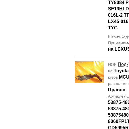
TY8084 
SF13HLD
016L-2 T
LX45-016
TYG
Штрих-код
Применим
на LEXU
Подк
НОВ
Toyota
на
MCU
кузов
располож
Правое
Артикул /
53875-48
53875-48
53875480
8060FP1T
GD5995R