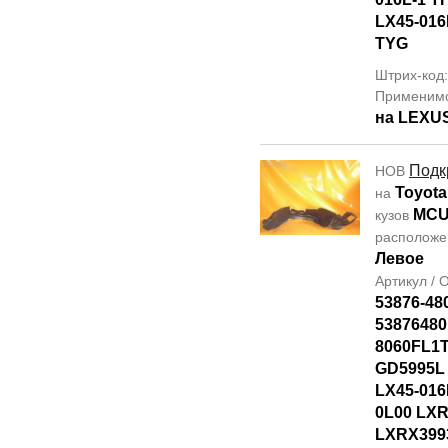
LX45-016
TYG
Штрих-код
Применим
на LEXU
Подк
НОВ
Toyota
на
MCU
кузов
располож
Левое
Артикул /
53876-48
53876480
8060FL1T
GD5995L
LX45-016
0L00 LXR
LXRX399