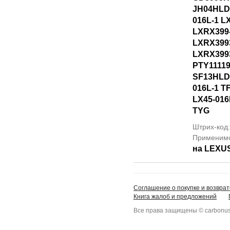
JH04HLD
016L-1 L
LXRX399
LXRX399
LXRX399
PTY1111
SF13HLD
016L-1 T
LX45-016
TYG
Штрих-код
Применим
на LEXU
Соглашение о покупке и возврат
Книга жалоб и предложений
Все права защищены © carbonus