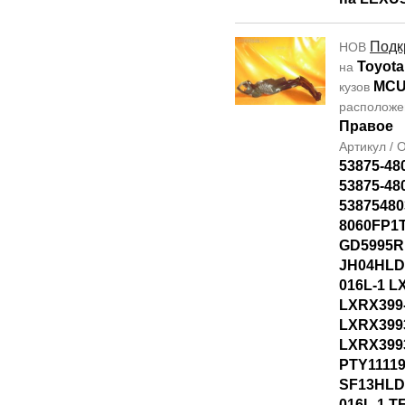
Подк
НОВ
Toyota
на
MCU
кузов
располож
Правое
Артикул /
53875-48
53875-48
53875480
8060FP1T
GD5995R
JH04HLD
016L-1 L
LXRX399
LXRX399
LXRX399
PTY1111
SF13HLD
016L-1 T