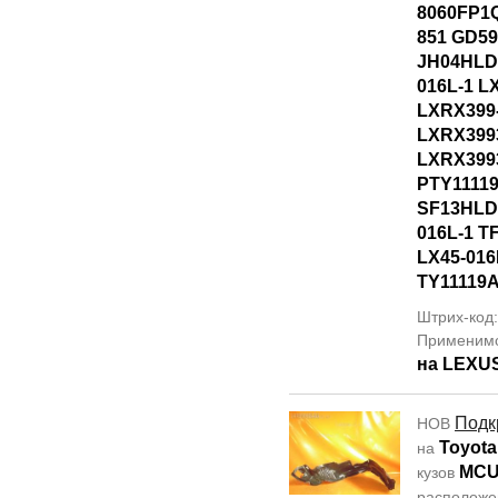
8060FP1Q
851 GD5
JH04HLD
016L-1 L
LXRX399
LXRX399
LXRX399
PTY1111
SF13HLD
016L-1 T
LX45-016
TY11119
Штрих-код
Применим
на LEXU
Подк
НОВ
Toyota
на
MCU
кузов
располож