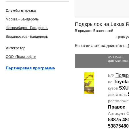
Службы отгрузки
Москва - Бандероль
Подкрылок на Lexus 
Новосибирск - Бандероль
В продаже 5 запчастей
Владивосток - Бандероль
Цена ук
Все запчасти на двигатель:
Интегратор
ООО «Трастсофт»
ЗАПЧАСТЬ
ДЛЯ АВТОМО
Партнерская программа
Подкр
Б/У
Toyota
на
SXU
кузов
двигатель
располож
Правое
Артикул /
53875-48
53875480