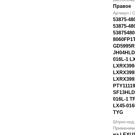
Правое
Артикул /
53875-48
53875-48
53875480
8060FP1T
GD5995R
JH04HLD
016L-1 L
LXRX399
LXRX399
LXRX399
PTY1111
SF13HLD
016L-1 T
LX45-016
TYG
Штрих-код
Применим
на LEXU